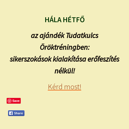
HÁLA HÉTFŐ
az ajándék Tudatkulcs
Öröktréningben:
sikerszokások kialakítása erőfeszítés
nélkül!
Kérd most!
Save