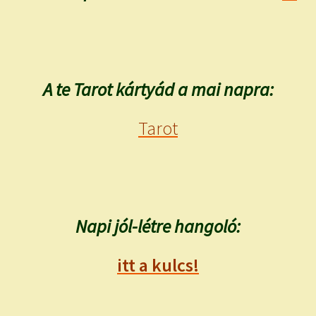
A te Tarot kártyád a mai napra:
Tarot
Napi jól-létre hangoló:
itt a kulcs!