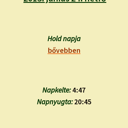
child
menu
Expand
ISMERJ MEG!
child
menu
ÍRJ NEKEM!
Hold napja
IRATKOZZ FEL A VIDEÓ CSATORNÁNKRA!
bővebben
TAROT ELEMZÉS MEGRENDELÉSE LIMITÁLT!
AJÁNDÉKOKKAL!
Napkelte:
4:47
Napnyugta:
20:45