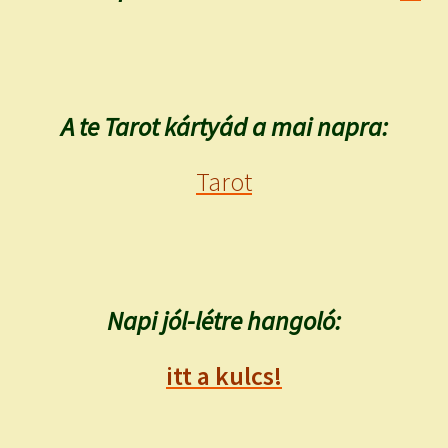
A te Tarot kártyád a mai napra:
Tarot
Napi jól-létre hangoló:
itt a kulcs!