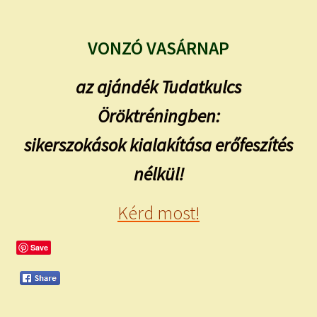
VONZÓ VASÁRNAP
az ajándék Tudatkulcs
Öröktréningben:
sikerszokások kialakítása erőfeszítés
nélkül!
Kérd most!
Save