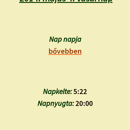
child
menu
Expand
ISMERJ MEG!
child
menu
ÍRJ NEKEM!
Nap napja
IRATKOZZ FEL A VIDEÓ CSATORNÁNKRA!
bővebben
TAROT ELEMZÉS MEGRENDELÉSE LIMITÁLT!
AJÁNDÉKOKKAL!
Napkelte:
5:22
Napnyugta:
20:00