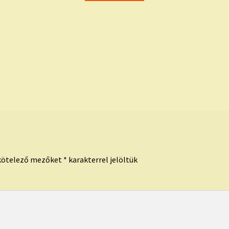
kötelező mezőket
*
karakterrel jelöltük