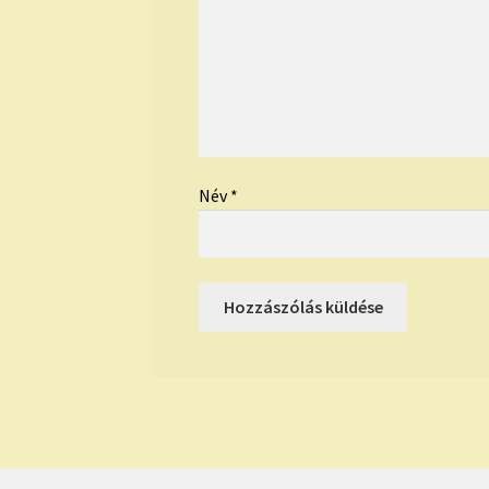
Név
*