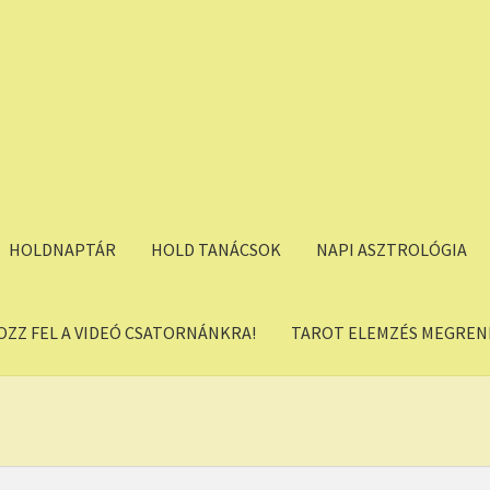
HOLDNAPTÁR
HOLD TANÁCSOK
NAPI ASZTROLÓGIA
OZZ FEL A VIDEÓ CSATORNÁNKRA!
TAROT ELEMZÉS MEGREND