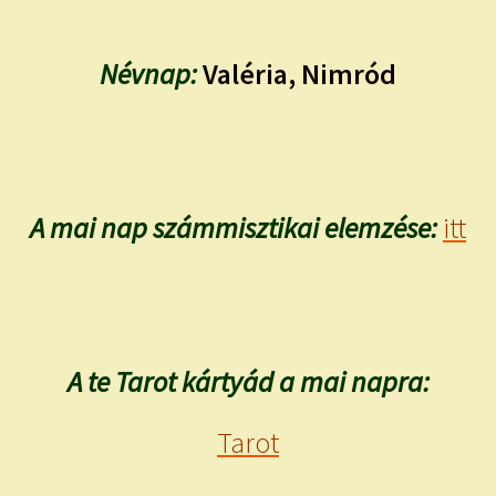
Névnap:
Valéria, Nimród
A mai nap számmisztikai elemzése:
itt
A te Tarot kártyád a mai napra:
Tarot