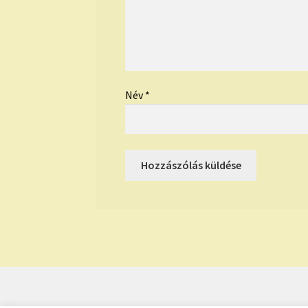
Név
*