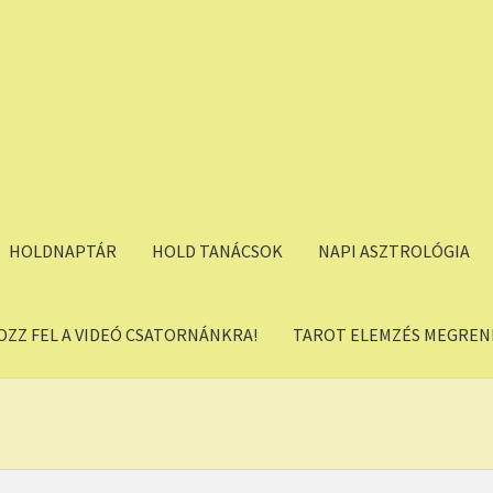
HOLDNAPTÁR
HOLD TANÁCSOK
NAPI ASZTROLÓGIA
OZZ FEL A VIDEÓ CSATORNÁNKRA!
TAROT ELEMZÉS MEGREND