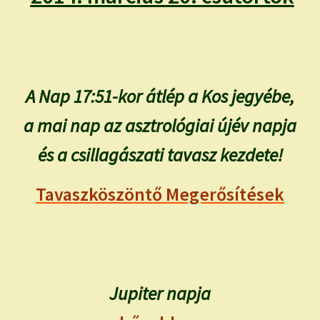
child
menu
Expand
ISMERJ MEG!
child
menu
ÍRJ NEKEM!
A Nap 17:51-kor átlép a Kos jegyébe,
IRATKOZZ FEL A VIDEÓ CSATORNÁNKRA!
a mai nap az asztrológiai újév napja
TAROT ELEMZÉS MEGRENDELÉSE LIMITÁLT!
és a csillagászati tavasz kezdete!
AJÁNDÉKOKKAL!
Tavaszköszöntő Megerősítések
Jupiter napja