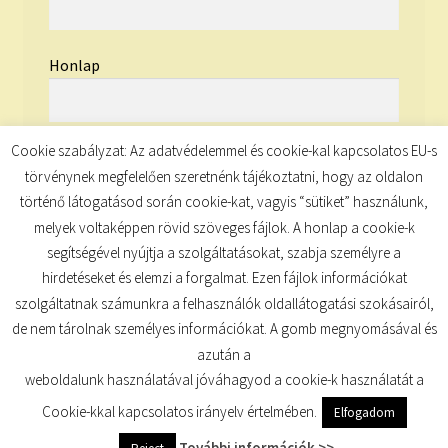
Honlap
Cookie szabályzat: Az adatvédelemmel és cookie-kal kapcsolatos EU-s
törvénynek megfelelően szeretnénk tájékoztatni, hogy az oldalon
történő látogatásod során cookie-kat, vagyis “sütiket” használunk,
melyek voltaképpen rövid szöveges fájlok. A honlap a cookie-k
segítségével nyújtja a szolgáltatásokat, szabja személyre a
hirdetéseket és elemzi a forgalmat. Ezen fájlok információkat
szolgáltatnak számunkra a felhasználók oldallátogatási szokásairól,
de nem tárolnak személyes információkat. A gomb megnyomásával és
© TUDATKULCS 2026
azután a
Built with Storefront
.
weboldalunk használatával jóváhagyod a cookie-k használatát a
Cookie-kkal kapcsolatos irányelv értelmében.
Elfogadom
További információk >>