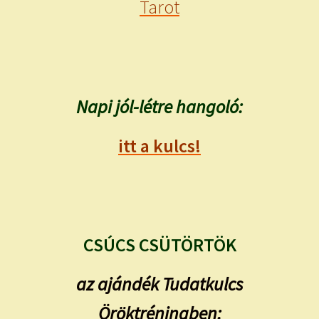
Tarot
Napi jól-létre hangoló:
itt a kulcs!
CSÚCS CSÜTÖRTÖK
az ajándék Tudatkulcs
Öröktréningben: