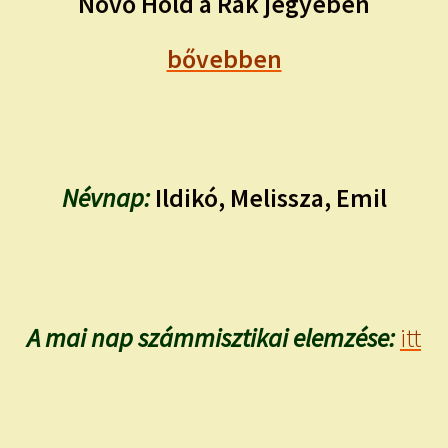
Növő Hold a Rák jegyében
bővebben
Névnap:
Ildikó, Melissza, Emil
A mai nap számmisztikai elemzése:
itt