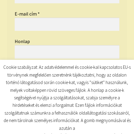
E-mail cím
*
Honlap
Cookie szabályzat: Az adatvédelemmel és cookie-kal kapcsolatos EU-s
törvénynek megfelelően szeretnénk tájékoztatni, hogy az oldalon
történő látogatásod során cookie-kat, vagyis “sütiket” használunk,
melyek voltaképpen rövid szöveges fájlok. A honlap a cookie-k
segítségével nyújtja a szolgáltatásokat, szabja személyre a
hirdetéseket és elemzi a forgalmat. Ezen fájlok információkat
szolgáltatnak számunkra a felhasználók oldallátogatási szokásairól,
de nem tárolnak személyes információkat. A gomb megnyomásával és
© TUDATKULCS 2026
azután a
Built with Storefront
.