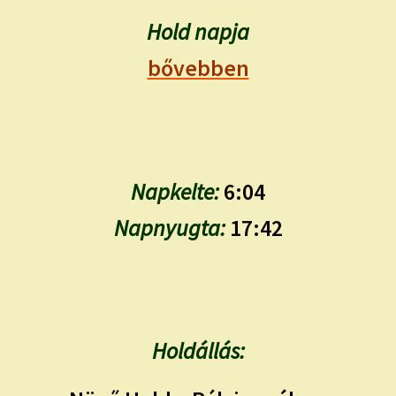
child
menu
Hold napja
Expand
ISMERJ MEG!
child
bővebben
menu
ÍRJ NEKEM!
IRATKOZZ FEL A VIDEÓ CSATORNÁNKRA!
TAROT ELEMZÉS MEGRENDELÉSE LIMITÁLT!
Napkelte:
6:04
AJÁNDÉKOKKAL!
Napnyugta:
17:42
Holdállás: