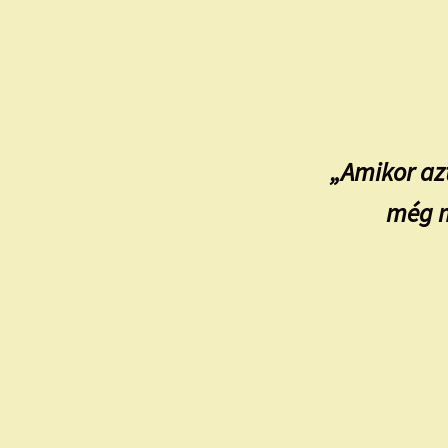
„Amikor az
még m