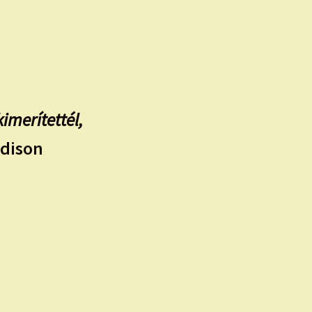
merítettél,
Edison