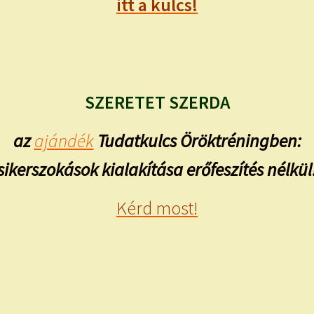
itt a kulcs!
SZERETET SZERDA
az
ajándék
Tudatkulcs Öröktréningben:
sikerszokások kialakítása erőfeszítés nélkül
Kérd most!