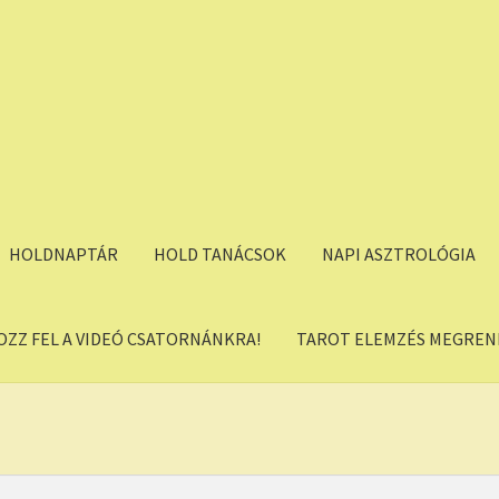
HOLDNAPTÁR
HOLD TANÁCSOK
NAPI ASZTROLÓGIA
OZZ FEL A VIDEÓ CSATORNÁNKRA!
TAROT ELEMZÉS MEGREND