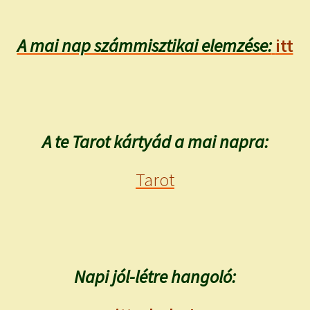
A mai nap számmisztikai elemzése:
itt
A te Tarot kártyád a mai napra:
Tarot
Napi jól-létre hangoló: