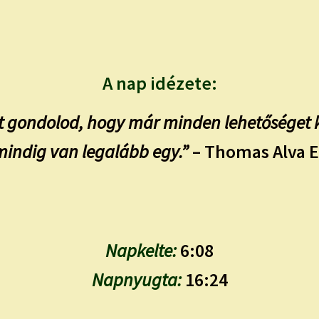
A nap idézete:
t gondolod, hogy már minden lehetőséget ki
indig van legalább egy.”
– Thomas Alva 
Napkelte:
6:08
Napnyugta:
16:24