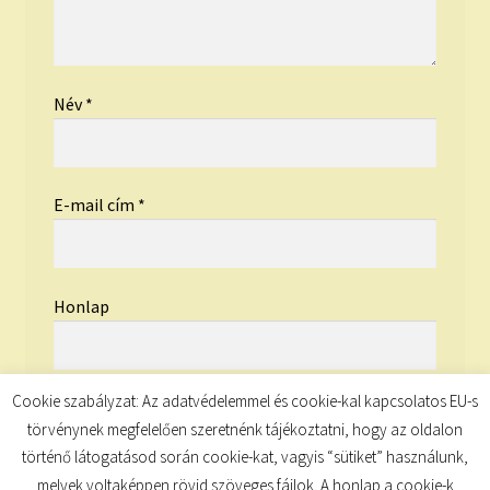
Név
*
E-mail cím
*
Honlap
Cookie szabályzat: Az adatvédelemmel és cookie-kal kapcsolatos EU-s
törvénynek megfelelően szeretnénk tájékoztatni, hogy az oldalon
történő látogatásod során cookie-kat, vagyis “sütiket” használunk,
melyek voltaképpen rövid szöveges fájlok. A honlap a cookie-k