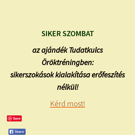
SIKER SZOMBAT
az ajándék Tudatkulcs
Öröktréningben:
sikerszokások kialakítása erőfeszítés
nélkül!
Kérd most!
Save