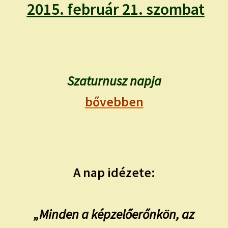
child
2015. február 21. szombat
menu
Expand
ISMERJ MEG!
child
menu
ÍRJ NEKEM!
IRATKOZZ FEL A VIDEÓ CSATORNÁNKRA!
Szaturnusz napja
bővebben
TAROT ELEMZÉS MEGRENDELÉSE LIMITÁLT!
AJÁNDÉKOKKAL!
A nap idézete:
„Minden a képzelőerőnkön, az