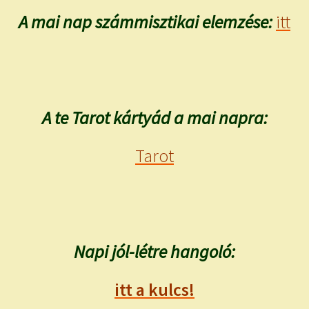
A mai nap számmisztikai elemzése:
itt
A te Tarot kártyád a mai napra:
Tarot
Napi jól-létre hangoló:
itt a kulcs!