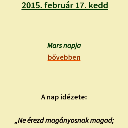
child
2015. február 17. kedd
menu
Expand
ISMERJ MEG!
child
menu
ÍRJ NEKEM!
IRATKOZZ FEL A VIDEÓ CSATORNÁNKRA!
Mars napja
bővebben
TAROT ELEMZÉS MEGRENDELÉSE LIMITÁLT!
AJÁNDÉKOKKAL!
A nap idézete:
„Ne érezd magányosnak magad;