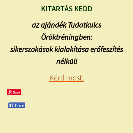
KITARTÁS KEDD
az ajándék Tudatkulcs
Öröktréningben:
sikerszokások kialakítása erőfeszítés
nélkül!
Kérd most!
Save