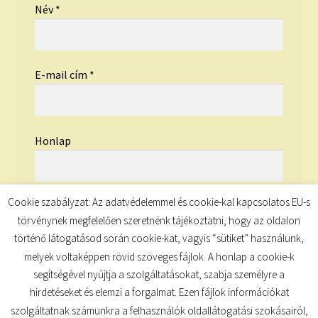
Név
*
E-mail cím
*
Honlap
Cookie szabályzat: Az adatvédelemmel és cookie-kal kapcsolatos EU-s
törvénynek megfelelően szeretnénk tájékoztatni, hogy az oldalon
történő látogatásod során cookie-kat, vagyis “sütiket” használunk,
melyek voltaképpen rövid szöveges fájlok. A honlap a cookie-k
segítségével nyújtja a szolgáltatásokat, szabja személyre a
hirdetéseket és elemzi a forgalmat. Ezen fájlok információkat
szolgáltatnak számunkra a felhasználók oldallátogatási szokásairól,