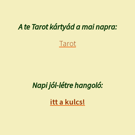
A te Tarot kártyád a mai napra:
Tarot
Napi jól-létre hangoló:
itt a kulcs!