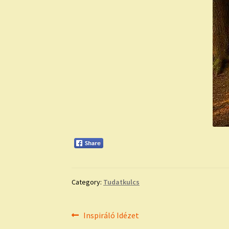
Category:
Tudatkulcs
Bejegyzés
Previous
Inspiráló Idézet
post: