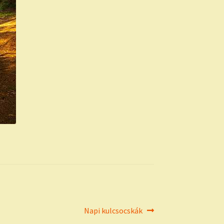
Next
Napi kulcsocskák
post: