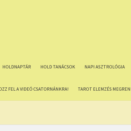
HOLDNAPTÁR
HOLD TANÁCSOK
NAPI ASZTROLÓGIA
OZZ FEL A VIDEÓ CSATORNÁNKRA!
TAROT ELEMZÉS MEGREND