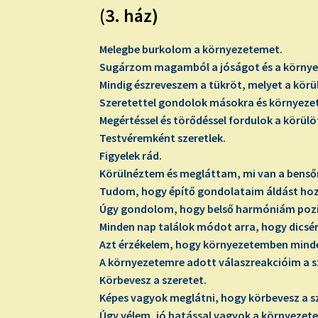
(3. ház)
Melegbe burkolom a környezetemet.
Sugárzom magamból a jóságot és a körny
Mindig észreveszem a tükröt, melyet a körü
Szeretettel gondolok másokra és környezete
Megértéssel és törődéssel fordulok a körülö
Testvéremként szeretlek.
Figyelek rád.
Körülnéztem és megláttam, mi van a bens
Tudom, hogy építő gondolataim áldást ho
Úgy gondolom, hogy belső harmóniám pozit
Minden nap találok módot arra, hogy dicsérj
Azt érzékelem, hogy környezetemben mind
A környezetemre adott válaszreakcióim a s
Körbevesz a szeretet.
Képes vagyok meglátni, hogy körbevesz a sz
Úgy vélem, jó hatással vagyok a környezete