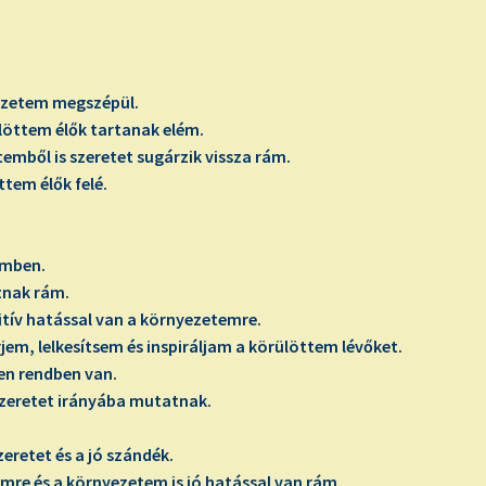
ezetem megszépül.
löttem élők tartanak elém.
mből is szeretet sugárzik vissza rám.
ttem élők felé.
őmben.
znak rám.
ív hatással van a környezetemre.
em, lelkesítsem és inspiráljam a körülöttem lévőket.
en rendben van.
zeretet irányába mutatnak.
eretet és a jó szándék.
mre és a környezetem is jó hatással van rám.