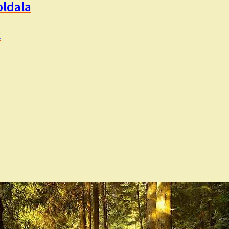
ldala
k