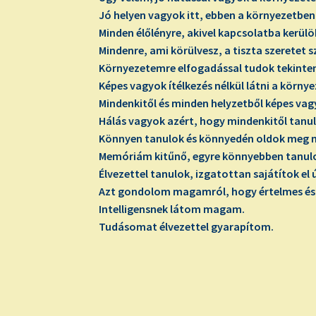
Jó helyen vagyok itt, ebben a környezetben
Minden élőlényre, akivel kapcsolatba kerülök
Mindenre, ami körülvesz, a tiszta szeretet 
Környezetemre elfogadással tudok tekinten
Képes vagyok ítélkezés nélkül látni a körny
Mindenkitől és minden helyzetből képes vag
Hálás vagyok azért, hogy mindenkitől tanu
Könnyen tanulok és könnyedén oldok meg m
Memóriám kitűnő, egyre könnyebben tanul
Élvezettel tanulok, izgatottan sajátítok el 
Azt gondolom magamról, hogy értelmes és 
Intelligensnek látom magam.
Tudásomat élvezettel gyarapítom.