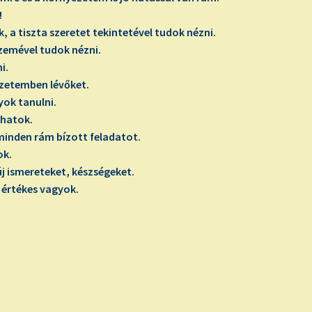
!
, a tiszta szeretet tekintetével tudok nézni.
szemével tudok nézni.
i.
ezetemben lévőket.
yok tanulni.
lhatok.
inden rám bízott feladatot.
ok.
új ismereteket, készségeket.
értékes vagyok.