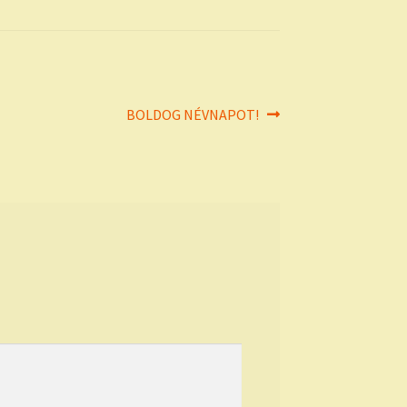
Next
BOLDOG NÉVNAPOT!
post: