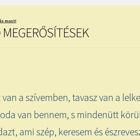
ás most!
 MEGERŐSÍTÉSEK
 van a szívemben, tavasz van a lel
soda van bennem, s mindenütt körü
azt, ami szép, keresem és észreve