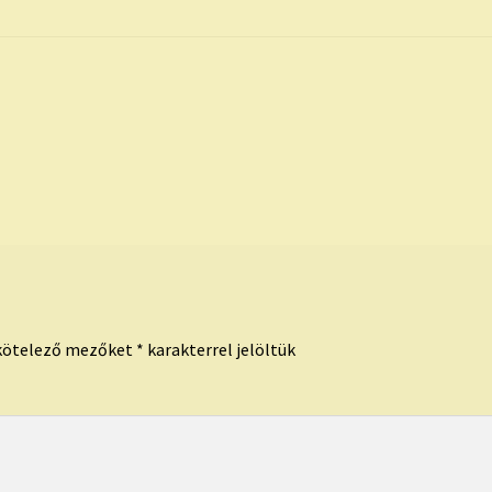
kötelező mezőket
*
karakterrel jelöltük