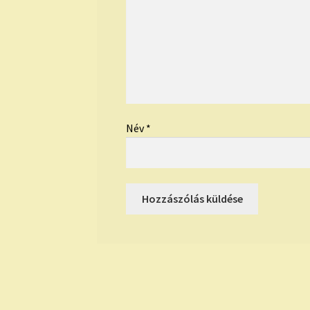
Név
*