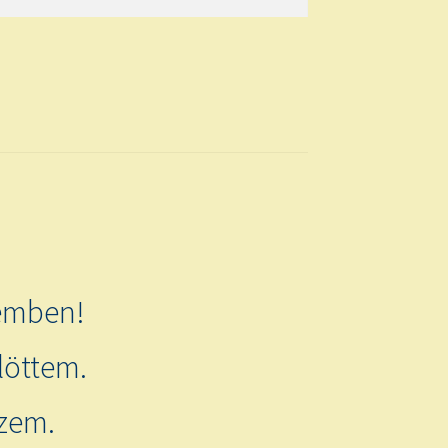
kemben!
löttem.
szem.