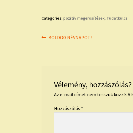
Categories:
pozitív megerosítések
,
Tudatkulcs
Bejegyzés
Previous
BOLDOG NÉVNAPOT!
post:
navigáció
Vélemény, hozzászólás?
Az e-mail címet nem tesszük közzé.
A 
Hozzászólás
*