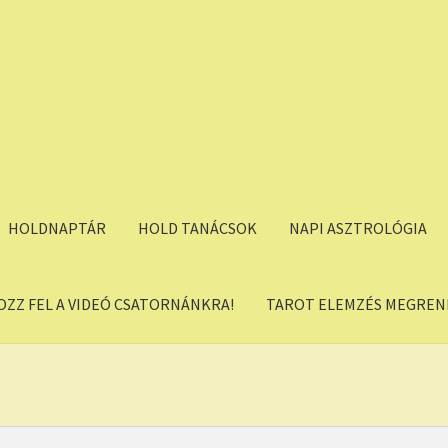
HOLDNAPTÁR
HOLD TANÁCSOK
NAPI ASZTROLÓGIA
OZZ FEL A VIDEÓ CSATORNÁNKRA!
TAROT ELEMZÉS MEGREND