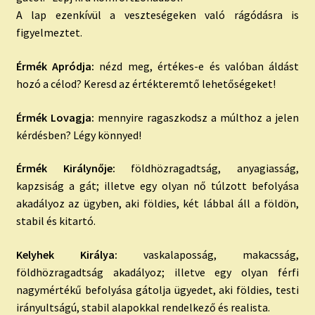
A lap ezenkívül a veszteségeken való rágódásra is
figyelmeztet.
Érmék Apródja:
nézd meg, értékes-e és valóban áldást
hozó a célod? Keresd az értékteremtő lehetőségeket!
Érmék Lovagja:
mennyire ragaszkodsz a múlthoz a jelen
kérdésben? Légy könnyed!
Érmék Királynője:
földhözragadtság, anyagiasság,
kapzsiság a gát; illetve egy olyan nő túlzott befolyása
akadályoz az ügyben, aki földies, két lábbal áll a földön,
stabil és kitartó.
Kelyhek Királya:
vaskalaposság, makacsság,
földhözragadtság akadályoz; illetve egy olyan férfi
nagymértékű befolyása gátolja ügyedet, aki földies, testi
irányultságú, stabil alapokkal rendelkező és realista.