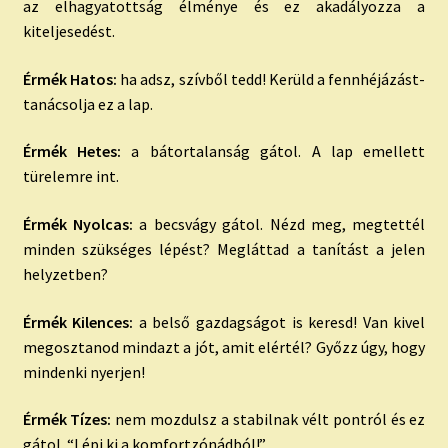
az elhagyatottság élménye és ez akadályozza a
kiteljesedést.
Érmék Hatos:
ha adsz, szívből tedd! Kerüld a fennhéjázást-
tanácsolja ez a lap.
Érmék Hetes:
a bátortalanság gátol. A lap emellett
türelemre int.
Érmék Nyolcas:
a becsvágy gátol. Nézd meg, megtettél
minden szükséges lépést? Megláttad a tanítást a jelen
helyzetben?
Érmék Kilences:
a belső gazdagságot is keresd! Van kivel
megosztanod mindazt a jót, amit elértél? Győzz úgy, hogy
mindenki nyerjen!
Érmék Tízes:
nem mozdulsz a stabilnak vélt pontról és ez
gátol. “Lépj ki a komfortzónádból!”