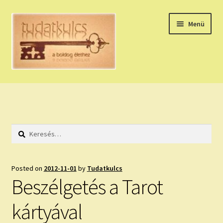
Ugrás
Kilépés
Menü
a
a
navigációhoz
tartalomba
Expand
HÚZZ EGY KÁRTYÁT!
child
menu
NAPI TAROT
Keresés:
HOLDNAPTÁR
HOLD TANÁCSOK
Posted on
2012-11-01
by
Tudatkulcs
Beszélgetés a Tarot
NAPI ASZTROLÓGIA
kártyával
Expand
KÉRJ EGY MEGERŐSÍTÉST!