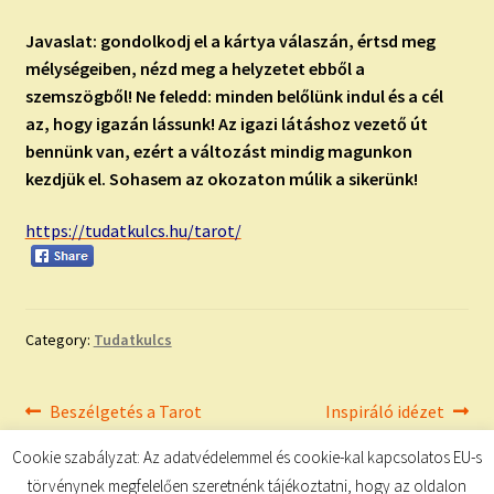
Javaslat: gondolkodj el a kártya válaszán, értsd meg
mélységeiben, nézd meg a helyzetet ebből a
szemszögből! Ne feledd: minden belőlünk indul és a cél
az, hogy igazán lássunk! Az igazi látáshoz vezető út
bennünk van, ezért a változást mindig magunkon
kezdjük el. Sohasem az okozaton múlik a sikerünk!
https://tudatkulcs.hu/tarot/
Category:
Tudatkulcs
Bejegyzés
Previous
Next
Beszélgetés a Tarot
Inspiráló idézet
post:
post:
kártyával
navigáció
Cookie szabályzat: Az adatvédelemmel és cookie-kal kapcsolatos EU-s
törvénynek megfelelően szeretnénk tájékoztatni, hogy az oldalon