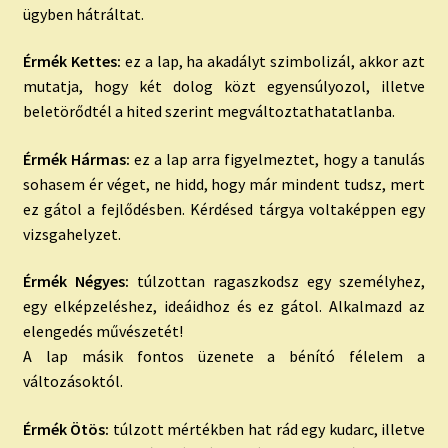
ügyben hátráltat.
Érmék Kettes:
ez a lap, ha akadályt szimbolizál, akkor azt
mutatja, hogy két dolog közt egyensúlyozol, illetve
beletörődtél a hited szerint megváltoztathatatlanba.
Érmék Hármas:
ez a lap arra figyelmeztet, hogy a tanulás
sohasem ér véget, ne hidd, hogy már mindent tudsz, mert
ez gátol a fejlődésben. Kérdésed tárgya voltaképpen egy
vizsgahelyzet.
Érmék Négyes:
túlzottan ragaszkodsz egy személyhez,
egy elképzeléshez, ideáidhoz és ez gátol. Alkalmazd az
elengedés művészetét!
A lap másik fontos üzenete a bénító félelem a
változásoktól.
Érmék Ötös:
túlzott mértékben hat rád egy kudarc, illetve