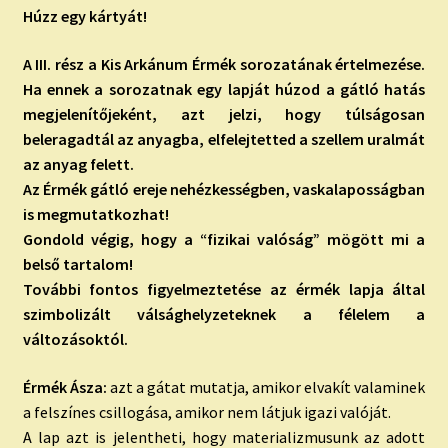
Húzz egy kártyát!
A III. rész a Kis Arkánum Érmék sorozatának értelmezése.
Ha ennek a sorozatnak egy lapját húzod a gátló hatás
megjelenítőjeként, azt jelzi, hogy túlságosan
beleragadtál az anyagba, elfelejtetted a szellem uralmát
az anyag felett.
Az Érmék gátló ereje nehézkességben, vaskalaposságban
is megmutatkozhat!
Gondold végig, hogy a “fizikai valóság” mögött mi a
belső tartalom!
További fontos figyelmeztetése az érmék lapja által
szimbolizált válsághelyzeteknek a félelem a
változásoktól.
Érmék Ásza:
azt a gátat mutatja, amikor elvakít valaminek
a felszínes csillogása, amikor nem látjuk igazi valóját.
A lap azt is jelentheti, hogy materializmusunk az adott