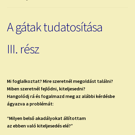
child
menu
Expand
ISMERJ MEG!
child
A gátak tudatosítása
menu
ÍRJ NEKEM!
IRATKOZZ FEL A VIDEÓ CSATORNÁNKRA!
III. rész
TAROT ELEMZÉS MEGRENDELÉSE LIMITÁLT!
AJÁNDÉKOKKAL!
Mi foglalkoztat? Mire szeretnél megoldást találni?
Miben szeretnél fejlődni, kiteljesedni?
Hangolódj rá és fogalmazd meg
az alábbi kérdésbe
ágyazva a problémát:
“Milyen belső akadályokat állítottam
az ebben való kiteljesedés elé?”