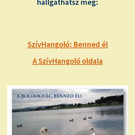
hallgathatsz meg:
SzívHangoló: Benned él
A SzívHangoló oldala