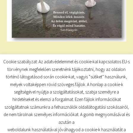
Cookie szabályzat: Az adatvédelemmel és cookie-kal kapcsolatos EU-s
Category:
Tudatkulcs
törvénynek megfelelően szeretnénk tájékoztatni, hogy az oldalon
Tag:
zene
történő látogatásod során cookie-kat, vagyis “sütiket” használunk,
melyek voltaképpen rövid szöveges fájlok. A honlap a cookie-k
segítségével nyújtja a szolgáltatásokat, szabja személyre a
hirdetéseket és elemzi a forgalmat. Ezen fájlok információkat
szolgáltatnak számunkra a felhasználók oldallátogatási szokásairól,
de nem tárolnak személyes információkat. A gomb megnyomásával és
© TUDATKULCS 2026
azután a
Built with Storefront
.
weboldalunk használatával jóváhagyod a cookie-k használatát a