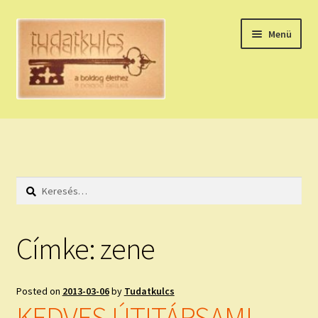
Ugrás
Kilépés
Menü
a
a
navigációhoz
tartalomba
Expand
HÚZZ EGY KÁRTYÁT!
child
menu
NAPI TAROT
Keresés:
HOLDNAPTÁR
HOLD TANÁCSOK
Címke:
zene
NAPI ASZTROLÓGIA
Posted on
2013-03-06
by
Tudatkulcs
Expand
KÉRJ EGY MEGERŐSÍTÉST!
KEDVES ÚTITÁRSAM!