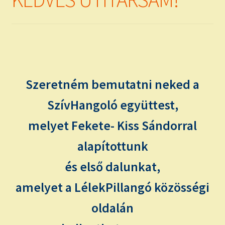
child
menu
Expand
ISMERJ MEG!
child
menu
ÍRJ NEKEM!
IRATKOZZ FEL A VIDEÓ CSATORNÁNKRA!
Szeretném bemutatni neked a
TAROT ELEMZÉS MEGRENDELÉSE LIMITÁLT!
SzívHangoló együttest,
AJÁNDÉKOKKAL!
melyet Fekete- Kiss Sándorral
alapítottunk
és első dalunkat,
amelyet a LélekPillangó közösségi
oldalán