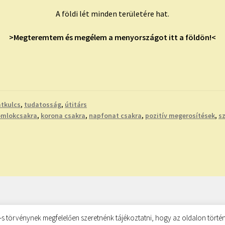
A földi lét minden területére hat.
>Megteremtem és megélem a menyországot itt a földön!<
tkulcs
,
tudatosság
,
útitárs
mlokcsakra
,
korona csakra
,
napfonat csakra
,
pozitív megerosítések
,
sz
s törvénynek megfelelően szeretnénk tájékoztatni, hogy az oldalon történ