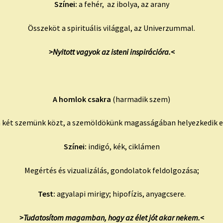
Színei:
a fehér, az ibolya, az arany
Összeköt a spirituális világgal, az Univerzummal.
>Nyitott vagyok az isteni inspirációra.<
A homlok csakra
(harmadik szem)
 két szemünk közt, a szemöldökünk magasságában helyezkedik e
Színei:
indigó, kék, ciklámen
Megértés és vizualizálás, gondolatok feldolgozása;
Test:
agyalapi mirigy; hipofízis, anyagcsere.
>Tudatosítom magamban, hogy az élet jót akar nekem.<