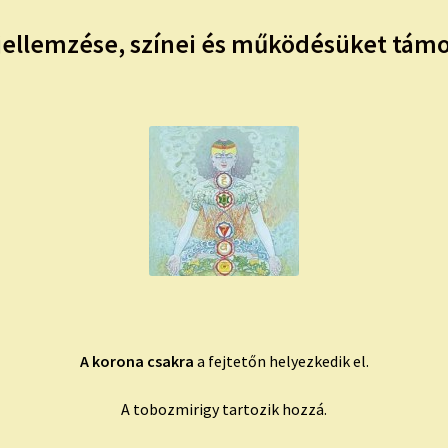
d jellemzése, színei és működésüket tá
A korona csakra
a fejtetőn helyezkedik el.
A tobozmirigy tartozik hozzá.