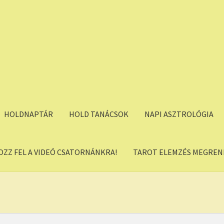
HOLDNAPTÁR
HOLD TANÁCSOK
NAPI ASZTROLÓGIA
OZZ FEL A VIDEÓ CSATORNÁNKRA!
TAROT ELEMZÉS MEGREND