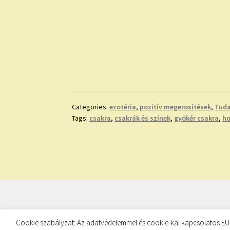
Categories:
ezotéria
,
pozitív megerosítések
,
Tuda
Tags:
csakra
,
csakrák és színek
,
gyökér csakra
,
ho
© TUDATKULCS 2026
Cookie szabályzat: Az adatvédelemmel és cookie-kal kapcsolatos EU-