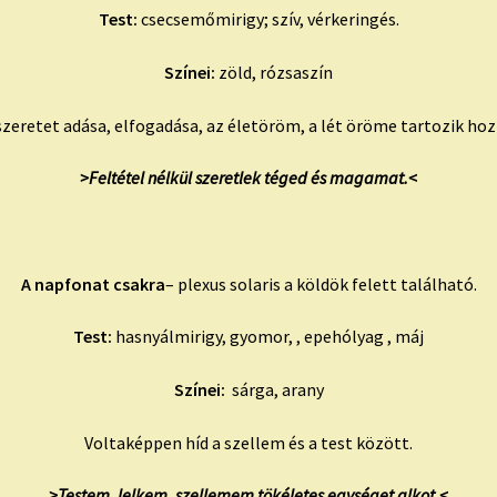
Test:
csecsemőmirigy; szív, vérkeringés.
Színei:
zöld, rózsaszín
szeretet adása, elfogadása, az életöröm, a lét öröme tartozik hoz
>Feltétel nélkül szeretlek téged és magamat.<
A napfonat csakra
– plexus solaris a köldök felett található.
Test:
hasnyálmirigy, gyomor, , epehólyag , máj
Színei:
sárga, arany
Voltaképpen híd a szellem és a test között.
>Testem, lelkem, szellemem tökéletes egységet alkot.<