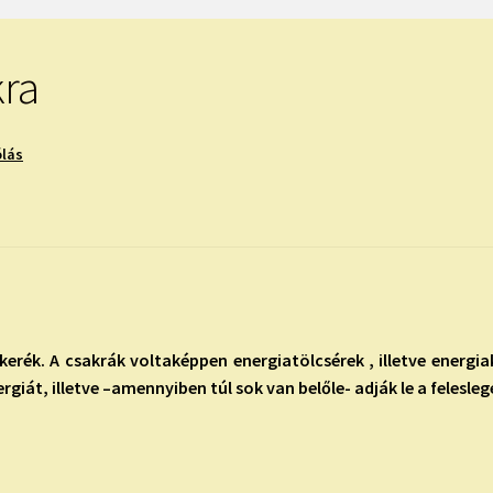
ra
ólás
 kerék. A csakrák voltaképpen energiatölcsérek , illetve energ
ergiát, illetve –amennyiben túl sok van belőle- adják le a felesleg