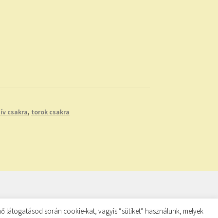
ív csakra
,
torok csakra
ő látogatásod során cookie-kat, vagyis “sütiket” használunk, melyek