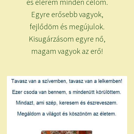
és elérem minden célom.
Egyre erősebb vagyok,
fejlődöm és megújulok.
Kisugárzásom egyre nő,
magam vagyok az erő!