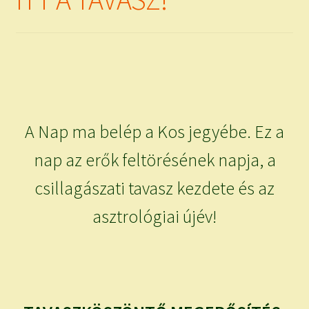
child
menu
Expand
ISMERJ MEG!
child
menu
ÍRJ NEKEM!
IRATKOZZ FEL A VIDEÓ CSATORNÁNKRA!
A Nap ma belép a Kos jegyébe. Ez a
TAROT ELEMZÉS MEGRENDELÉSE LIMITÁLT!
AJÁNDÉKOKKAL!
nap az erők feltörésének napja, a
csillagászati tavasz kezdete és az
asztrológiai újév!