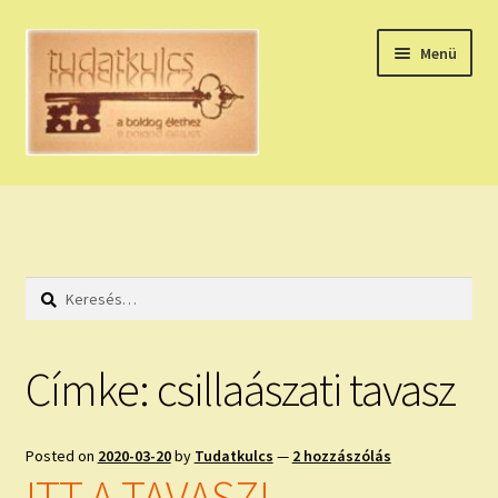
Ugrás
Kilépés
Menü
a
a
navigációhoz
tartalomba
Expand
HÚZZ EGY KÁRTYÁT!
child
menu
NAPI TAROT
Keresés:
HOLDNAPTÁR
HOLD TANÁCSOK
Címke:
csillaászati tavasz
NAPI ASZTROLÓGIA
Posted on
2020-03-20
by
Tudatkulcs
—
2 hozzászólás
Expand
KÉRJ EGY MEGERŐSÍTÉST!
ITT A TAVASZ!