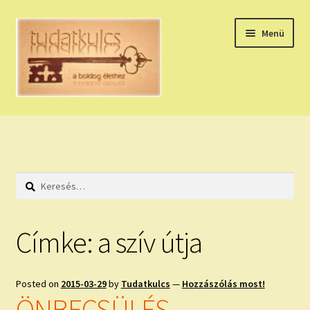
Ugrás
Kilépés
Menü
a
a
navigációhoz
tartalomba
Expand
HÚZZ EGY KÁRTYÁT!
child
menu
NAPI TAROT
Keresés:
HOLDNAPTÁR
HOLD TANÁCSOK
Címke:
a szív útja
NAPI ASZTROLÓGIA
Posted on
2015-03-29
by
Tudatkulcs
—
Hozzászólás most!
Expand
KÉRJ EGY MEGERŐSÍTÉST!
ÖNBECSÜLÉS