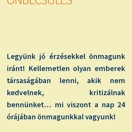
child
menu
Expand
ISMERJ MEG!
child
menu
ÍRJ NEKEM!
IRATKOZZ FEL A VIDEÓ CSATORNÁNKRA!
Legyünk jó érzésekkel önmagunk
TAROT ELEMZÉS MEGRENDELÉSE LIMITÁLT!
AJÁNDÉKOKKAL!
iránt! Kellemetlen olyan emberek
társaságában lenni, akik nem
kedvelnek, kritizálnak
bennünket… mi viszont a nap 24
órájában önmagunkkal vagyunk!