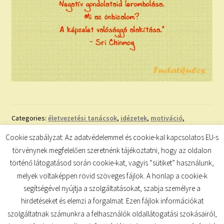
Categories:
életvezetési tanácsok
,
idézetek
,
motiváció
,
tanácsok
,
Tudatkulcs
,
tudatosság
,
útitárs
Cookie szabályzat: Az adatvédelemmel és cookie-kal kapcsolatos EU-s
Tags:
a szív útja
,
boldogság
,
idézet
,
inspiráció
,
önbecsülés
,
törvénynek megfelelően szeretnénk tájékoztatni, hogy az oldalon
önbizalom
történő látogatásod során cookie-kat, vagyis “sütiket” használunk,
melyek voltaképpen rövid szöveges fájlok. A honlap a cookie-k
segítségével nyújtja a szolgáltatásokat, szabja személyre a
hirdetéseket és elemzi a forgalmat. Ezen fájlok információkat
szolgáltatnak számunkra a felhasználók oldallátogatási szokásairól,