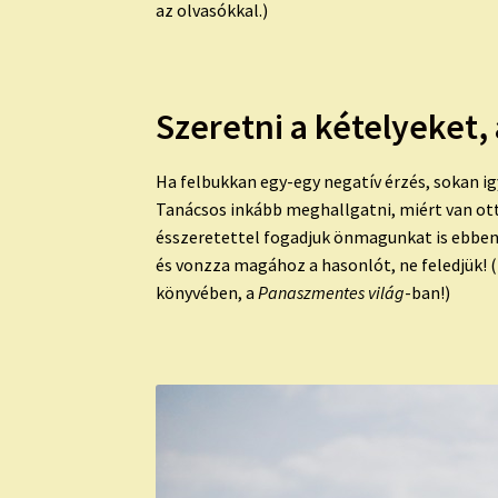
az olvasókkal.)
Szeretni
a kételyeket,
Ha felbukkan egy-egy negatív érzés, sokan i
Tanácsos inkább meghallgatni, miért van ott
és
szeretettel
fogadjuk önmagunkat is ebben 
és vonzza magához a hasonlót, ne feledjük!
könyvében, a
Panaszmentes világ
-ban!)