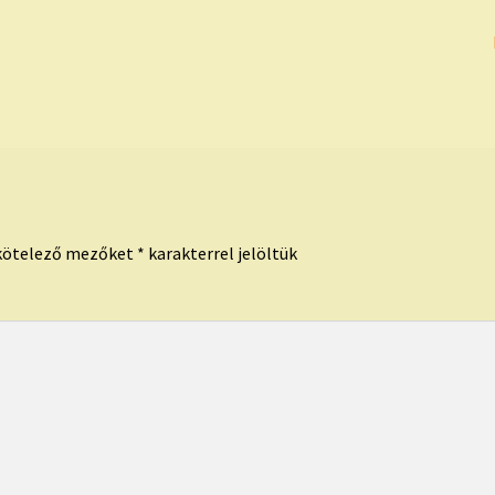
kötelező mezőket
*
karakterrel jelöltük