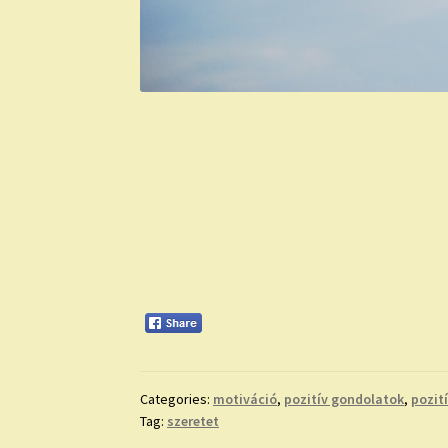
Categories:
motiváció
,
pozitív gondolatok
,
pozit
Tag:
szeretet