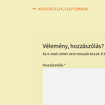
Bejegyzés
Previous
KÖSZÖNTELEK, SZEPTEMBER!
post:
navigáció
Vélemény, hozzászólás?
Az e-mail címet nem tesszük közzé.
A 
Hozzászólás
*