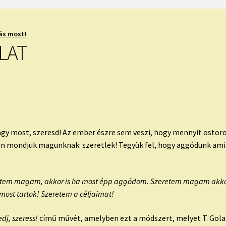
ás most!
LAT
 vagy most, szeresd! Az ember észre sem veszi, hogy mennyit osto
 mondjuk magunknak: szeretlek! Tegyük fel, hogy aggódunk amiatt
etem magam, akkor is ha most épp aggódom. Szeretem magam akkor i
most tartok! Szeretem a céljaimat!
dj, szeress!
című művét, amelyben ezt a módszert, melyet T. Gola