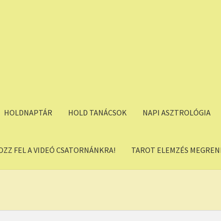
HOLDNAPTÁR
HOLD TANÁCSOK
NAPI ASZTROLÓGIA
OZZ FEL A VIDEÓ CSATORNÁNKRA!
TAROT ELEMZÉS MEGREND