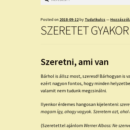
Posted on
2018-09-12
by
Tudatkulcs
—
Hozzászól
SZERETET GYAKOR
Szeretni
, ami van
Bárhol is állsz most, szeresd! Bárhogyan is
ezért nagyon fontos, hogy minden helyzetben
valamit nem tudunk megcsinálni.
Ilyenkor érdemes hangosan kijelenteni:
szer
magam így, ahogy vagyok. Szeretem azt, ahol 
(
Szeretettel
ajánlom
Werner Albass: Ne szenve