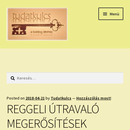
Ugrás
Kilépés
Menü
a
a
navigációhoz
tartalomba
Expand
HÚZZ EGY KÁRTYÁT!
child
menu
NAPI TAROT
Keresés:
HOLDNAPTÁR
HOLD TANÁCSOK
Posted on
2018-04-21
by
Tudatkulcs
—
Hozzászólás most!
REGGELI ÚTRAVALÓ
NAPI ASZTROLÓGIA
MEGERŐSÍTÉSEK
Expand
KÉRJ EGY MEGERŐSÍTÉST!