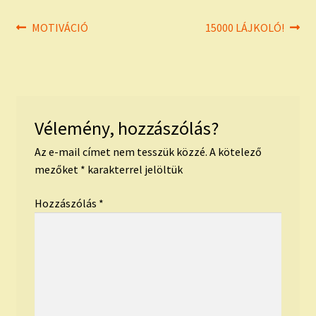
Bejegyzés
Previous
Next
MOTIVÁCIÓ
15000 LÁJKOLÓ!
post:
post:
navigáció
Vélemény, hozzászólás?
Az e-mail címet nem tesszük közzé.
A kötelező
mezőket
*
karakterrel jelöltük
Hozzászólás
*