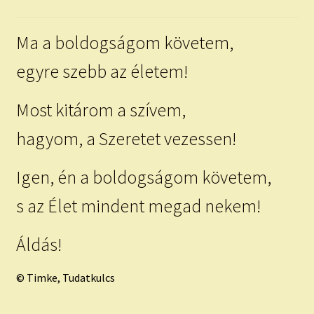
child
menu
Expand
ISMERJ MEG!
Ma a boldogságom követem,
child
menu
ÍRJ NEKEM!
egyre szebb az életem!
IRATKOZZ FEL A VIDEÓ CSATORNÁNKRA!
Most kitárom a szívem,
hagyom, a Szeretet vezessen!
TAROT ELEMZÉS MEGRENDELÉSE LIMITÁLT!
AJÁNDÉKOKKAL!
Igen, én a boldogságom követem,
s az Élet mindent megad nekem!
Áldás!
© Timke, Tudatkulcs