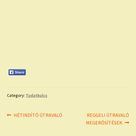
Category:
Tudatkulcs
Bejegyzés
Previous
Next
HÉTINDÍTÓ ÚTRAVALÓ
REGGELI ÚTRAVALÓ
post:
post:
MEGERŐSÍTÉSEK
navigáció