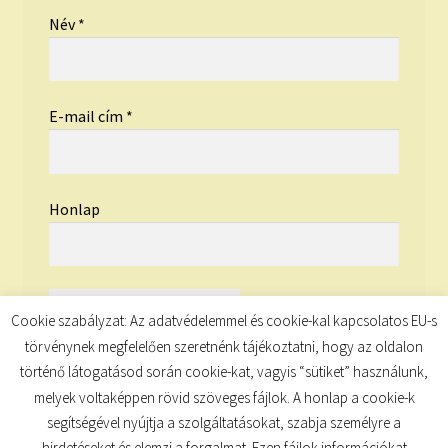
Név
*
E-mail cím
*
Honlap
Cookie szabályzat: Az adatvédelemmel és cookie-kal kapcsolatos EU-s
törvénynek megfelelően szeretnénk tájékoztatni, hogy az oldalon
történő látogatásod során cookie-kat, vagyis “sütiket” használunk,
melyek voltaképpen rövid szöveges fájlok. A honlap a cookie-k
segítségével nyújtja a szolgáltatásokat, szabja személyre a
hirdetéseket és elemzi a forgalmat. Ezen fájlok információkat