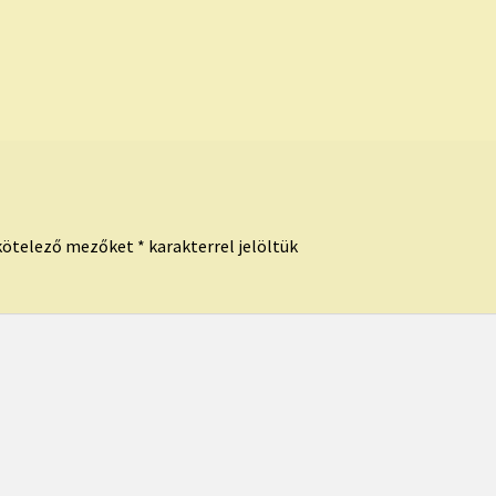
kötelező mezőket
*
karakterrel jelöltük