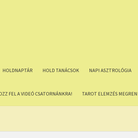
HOLDNAPTÁR
HOLD TANÁCSOK
NAPI ASZTROLÓGIA
OZZ FEL A VIDEÓ CSATORNÁNKRA!
TAROT ELEMZÉS MEGREND