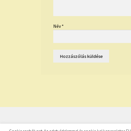
Név
*
© TUDATKULCS 2026