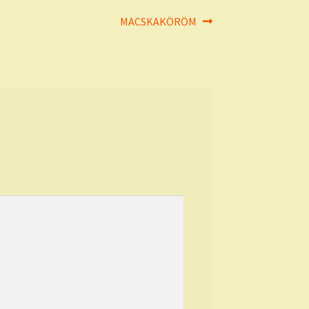
Next
MACSKAKÖRÖM
post: