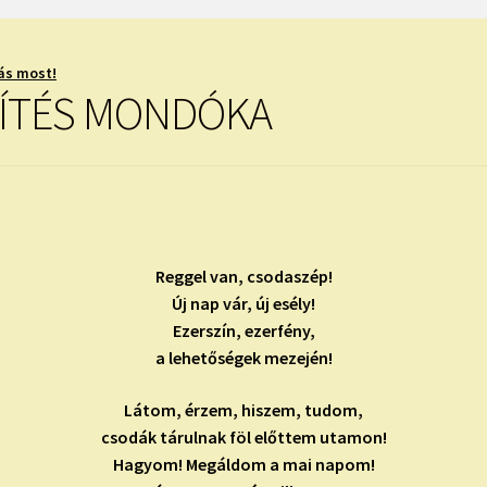
ás most!
SÍTÉS MONDÓKA
Reggel van, csodaszép!
Új nap vár, új esély!
Ezerszín, ezerfény,
a lehetőségek mezején!
Látom, érzem, hiszem, tudom,
csodák tárulnak föl előttem utamon!
Hagyom! Megáldom a mai napom!