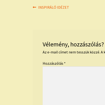
Bejegyzés
Previous
INSPIRÁLÓ IDÉZET
post:
navigáció
Vélemény, hozzászólás?
Az e-mail címet nem tesszük közzé.
A 
Hozzászólás
*