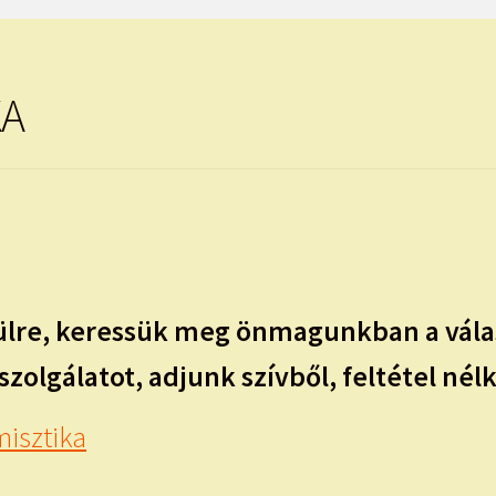
KA
lülre, keressük meg önmagunkban a vála
zolgálatot, adjunk szívből, feltétel nélk
isztika