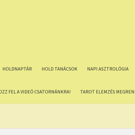
HOLDNAPTÁR
HOLD TANÁCSOK
NAPI ASZTROLÓGIA
OZZ FEL A VIDEÓ CSATORNÁNKRA!
TAROT ELEMZÉS MEGREND