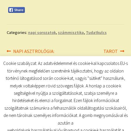
Categories:
napi sorozatok
,
számmisztika
,
Tudatkulcs
Bejegyzés
Previous
Next
NAPI ASZTROLÓGIA:
TAROT
post:
post:
ASZTRO – ÉLETVEZETÉS
navigáció
Cookie szabályzat: Az adatvédelemmel és cookie-kal kapcsolatos EU-s
törvénynek megfelelően szeretnénk tájékoztatni, hogy az oldalon
történő látogatásod során cookie-kat, vagyis “sütiket” használunk,
melyek voltaképpen rövid szöveges fájlok. A honlap a cookie-k
segítségével nyújtja a szolgáltatásokat, szabja személyre a
hirdetéseket és elemzi a forgalmat. Ezen fájlok információkat
szolgáltatnak számunkra a felhasználók oldallátogatási szokásairól,
de nem tárolnak személyes információkat. A gomb megnyomásával és
© TUDATKULCS 2026
azután a
Built with Storefront
.
weboldalunk használatával jóváhagyod a cookie-k használatát a