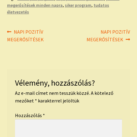
megerősítések minden napra
,
siker program
,
tudatos
életvezetés
Bejegyzés
Previous
Next
NAPI POZITÍV
NAPI POZITÍV
post:
post:
MEGERŐSÍTÉSEK
MEGERŐSÍTÉSEK
navigáció
Vélemény, hozzászólás?
Az e-mail címet nem tesszük közzé.
A kötelező
mezőket
*
karakterrel jelöltük
Hozzászólás
*