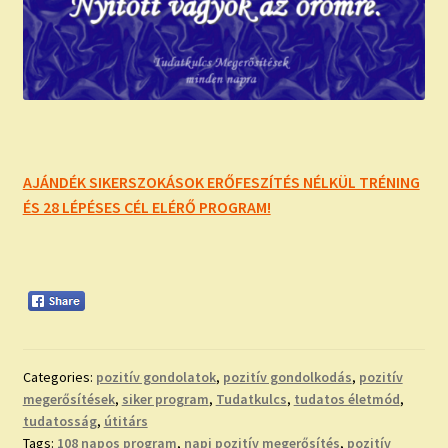
AJÁNDÉK SIKERSZOKÁSOK ERŐFESZÍTÉS NÉLKÜL TRÉNING
ÉS 28 LÉPÉSES CÉL ELÉRŐ PROGRAM!
Categories:
pozitív gondolatok
,
pozitív gondolkodás
,
pozitív
megerősítések
,
siker program
,
Tudatkulcs
,
tudatos életmód
,
tudatosság
,
útitárs
Tags:
108 napos program
,
napi pozitív megerősítés
,
pozitív