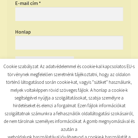
E-mail cím
*
Honlap
Cookie szabályzat: Az adatvédelemmel és cookie-kal kapcsolatos EU-s
törvénynek megfelelően szeretnénk tájékoztatni, hogy az oldalon
történő látogatásod során cookie-kat, vagyis “sütiket” használunk,
melyek voltaképpen rövid szöveges fájlok. A honlap a cookie-k
segítségével nyújtja a szolgáltatásokat, szabja személyre a
hirdetéseket és elemzi a forgalmat. Ezen fájlok információkat
szolgáltatnak számunkra a felhasználók oldallátogatási szokásairól,
de nem tárolnak személyes információkat. A gomb megnyomásával és
© TUDATKULCS 2026
azután a
Built with Storefront
.
weboldalunk használatával jóváhagyod a cookie-k használatát a