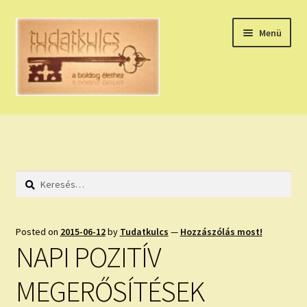
Ugrás
Kilépés
Menü
a
a
navigációhoz
tartalomba
Expand
HÚZZ EGY KÁRTYÁT!
child
menu
NAPI TAROT
Keresés:
HOLDNAPTÁR
HOLD TANÁCSOK
Posted on
2015-06-12
by
Tudatkulcs
—
Hozzászólás most!
NAPI POZITÍV
NAPI ASZTROLÓGIA
MEGERŐSÍTÉSEK
Expand
KÉRJ EGY MEGERŐSÍTÉST!