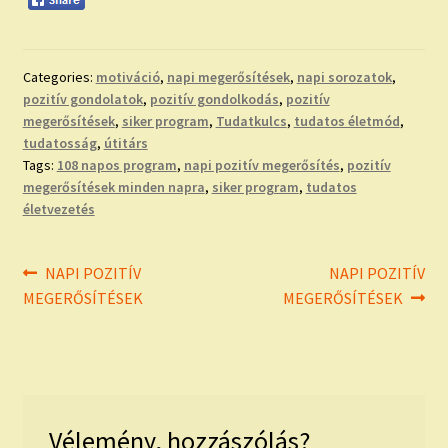
Categories:
motiváció
,
napi megerősítések
,
napi sorozatok
,
pozitív gondolatok
,
pozitív gondolkodás
,
pozitív
megerősítések
,
siker program
,
Tudatkulcs
,
tudatos életmód
,
tudatosság
,
útitárs
Tags:
108 napos program
,
napi pozitív megerősítés
,
pozitív
megerősítések minden napra
,
siker program
,
tudatos
életvezetés
Bejegyzés
Previous
Next
NAPI POZITÍV
NAPI POZITÍV
post:
post:
MEGERŐSÍTÉSEK
MEGERŐSÍTÉSEK
navigáció
Vélemény, hozzászólás?