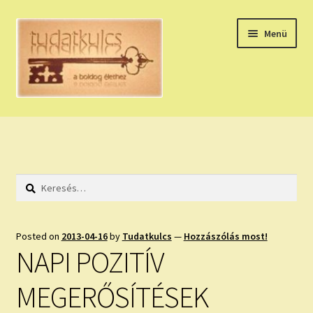
Ugrás
Kilépés
Menü
a
a
navigációhoz
tartalomba
Expand
HÚZZ EGY KÁRTYÁT!
child
menu
NAPI TAROT
Keresés:
HOLDNAPTÁR
HOLD TANÁCSOK
Posted on
2013-04-16
by
Tudatkulcs
—
Hozzászólás most!
NAPI POZITÍV
NAPI ASZTROLÓGIA
MEGERŐSÍTÉSEK
Expand
KÉRJ EGY MEGERŐSÍTÉST!