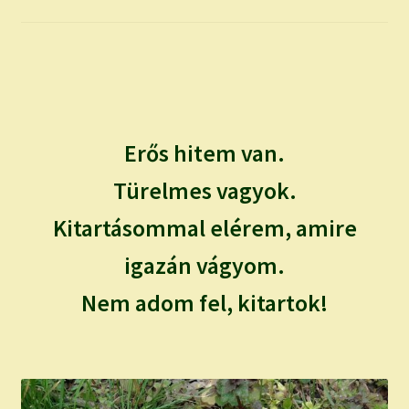
child
menu
Expand
ISMERJ MEG!
child
menu
ÍRJ NEKEM!
IRATKOZZ FEL A VIDEÓ CSATORNÁNKRA!
Erős hitem van.
TAROT ELEMZÉS MEGRENDELÉSE LIMITÁLT!
Türelmes vagyok.
AJÁNDÉKOKKAL!
Kitartásommal elérem, amire
igazán vágyom.
Nem adom fel, kitartok!