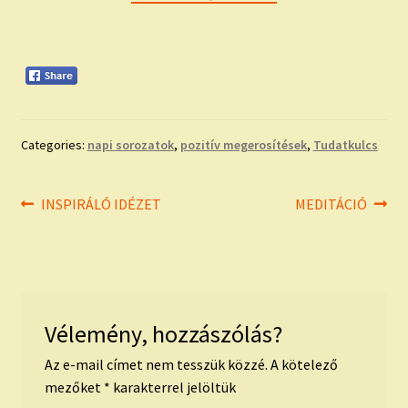
Categories:
napi sorozatok
,
pozitív megerosítések
,
Tudatkulcs
Bejegyzés
Previous
Next
INSPIRÁLÓ IDÉZET
MEDITÁCIÓ
post:
post:
navigáció
Vélemény, hozzászólás?
Az e-mail címet nem tesszük közzé.
A kötelező
mezőket
*
karakterrel jelöltük