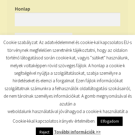
Honlap
Cookie szabályzat: Az adatvédelemmel és cookie-kal kapcsolatos EU-s
törvénynek megfelelően szeretnénk tájékoztatni, hogy az oldalon
történő látogatásod során cookie-kat, vagyis “sütiket” használunk,
melyek voltaképpen rövid szöveges fájlok. A honlap a cookie-k
segítségével nyújtja a szolgáltatásokat, szabja személyre a
hirdetéseket és elemzi a forgalmat. Ezen fájlok információkat
szolgáltatnak számunkra a felhasználók oldallátogatási szokásairól,
de nem tárolnak személyes információkat. A gomb megnyomásával és
© TUDATKULCS 2026
azután a
Built with Storefront
.
weboldalunk használatával jóváhagyod a cookie-k használatát a
Cookie-kkal kapcsolatos irányelv értelmében.
Elfogadom
További információk >>
Reject