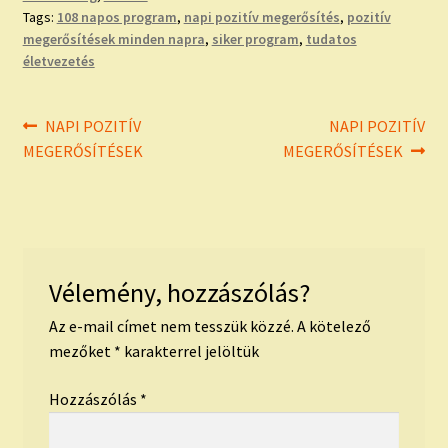
Tags:
108 napos program
,
napi pozitív megerősítés
,
pozitív
megerősítések minden napra
,
siker program
,
tudatos
életvezetés
Bejegyzés
Previous
Next
NAPI POZITÍV
NAPI POZITÍV
post:
post:
MEGERŐSÍTÉSEK
MEGERŐSÍTÉSEK
navigáció
Vélemény, hozzászólás?
Az e-mail címet nem tesszük közzé.
A kötelező
mezőket
*
karakterrel jelöltük
Hozzászólás
*