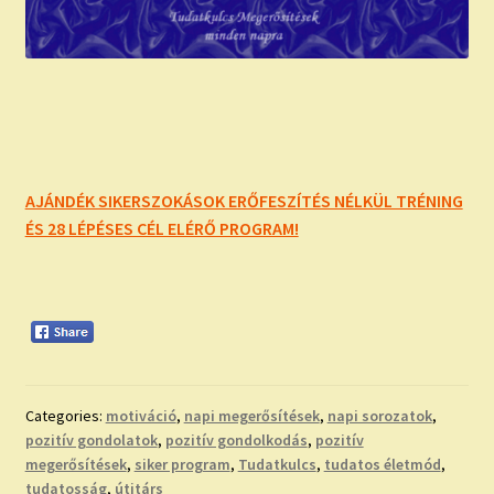
AJÁNDÉK SIKERSZOKÁSOK ERŐFESZÍTÉS NÉLKÜL TRÉNING
ÉS 28 LÉPÉSES CÉL ELÉRŐ PROGRAM!
Categories:
motiváció
,
napi megerősítések
,
napi sorozatok
,
pozitív gondolatok
,
pozitív gondolkodás
,
pozitív
megerősítések
,
siker program
,
Tudatkulcs
,
tudatos életmód
,
tudatosság
,
útitárs