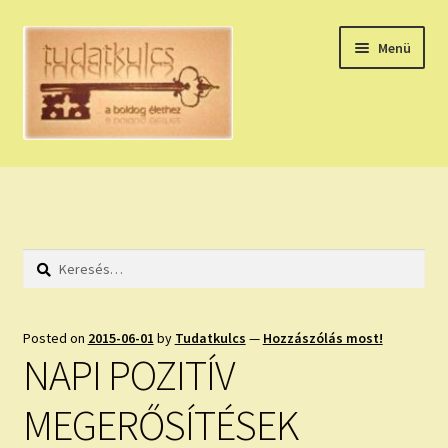
Ugrás
Kilépés
Menü
a
a
navigációhoz
tartalomba
Expand
HÚZZ EGY KÁRTYÁT!
child
menu
NAPI TAROT
Keresés:
HOLDNAPTÁR
HOLD TANÁCSOK
Posted on
2015-06-01
by
Tudatkulcs
—
Hozzászólás most!
NAPI POZITÍV
NAPI ASZTROLÓGIA
MEGERŐSÍTÉSEK
Expand
KÉRJ EGY MEGERŐSÍTÉST!