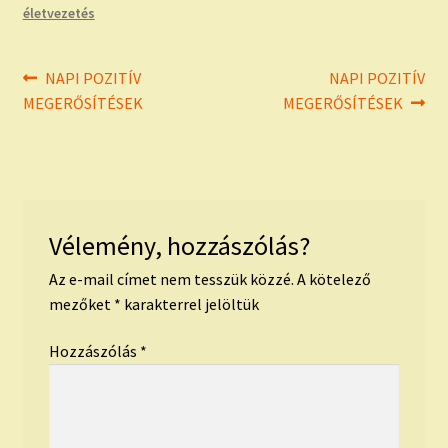
életvezetés
Bejegyzés
Previous
Next
NAPI POZITÍV
NAPI POZITÍV
post:
post:
MEGERŐSÍTÉSEK
MEGERŐSÍTÉSEK
navigáció
Vélemény, hozzászólás?
Az e-mail címet nem tesszük közzé.
A kötelező
mezőket
*
karakterrel jelöltük
Hozzászólás
*