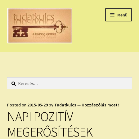
Ugrás
Kilépés
Menü
a
a
navigációhoz
tartalomba
Expand
HÚZZ EGY KÁRTYÁT!
child
menu
NAPI TAROT
Keresés:
HOLDNAPTÁR
HOLD TANÁCSOK
Posted on
2015-05-29
by
Tudatkulcs
—
Hozzászólás most!
NAPI POZITÍV
NAPI ASZTROLÓGIA
MEGERŐSÍTÉSEK
Expand
KÉRJ EGY MEGERŐSÍTÉST!