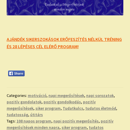
AJÁNDÉK SIKERSZOKÁSOK ERŐFESZÍTÉS NÉLKÜL TRÉNING
ÉS 28 LÉPÉSES CÉL ELÉRŐ PROGRAM!
Categories:
motiváció
,
napi megerősítések
,
napi sorozatok
,
pozitív gondolatok
,
pozitív gondolkodás
,
pozitív
megerősítések
,
siker program
,
Tudatkulcs
,
tudatos életmód
,
tudatosság
,
útitárs
Tags:
108 napos program
,
napi pozitív megerősítés
,
pozitív
megerősítések minden napra
,
siker program
,
tudatos