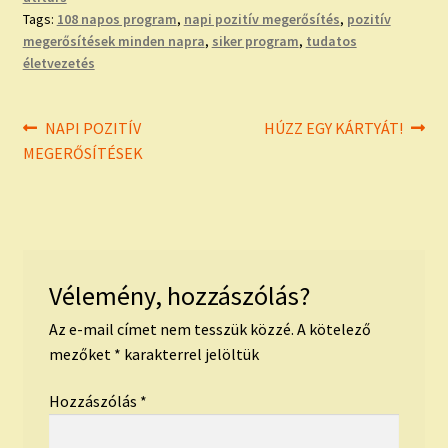
Tags:
108 napos program
,
napi pozitív megerősítés
,
pozitív
megerősítések minden napra
,
siker program
,
tudatos
életvezetés
Bejegyzés
Previous
Next
NAPI POZITÍV
HÚZZ EGY KÁRTYÁT!
post:
post:
MEGERŐSÍTÉSEK
navigáció
Vélemény, hozzászólás?
Az e-mail címet nem tesszük közzé.
A kötelező
mezőket
*
karakterrel jelöltük
Hozzászólás
*