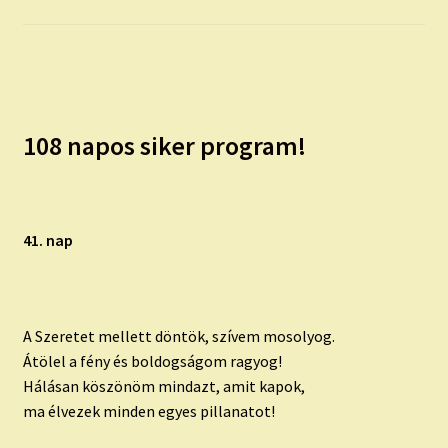
child
menu
Expand
ISMERJ MEG!
child
menu
ÍRJ NEKEM!
108 napos siker program!
IRATKOZZ FEL A VIDEÓ CSATORNÁNKRA!
TAROT ELEMZÉS MEGRENDELÉSE LIMITÁLT!
AJÁNDÉKOKKAL!
41. nap
A Szeretet mellett döntök, szívem mosolyog.
Átölel a fény és boldogságom ragyog!
Hálásan köszönöm mindazt, amit kapok,
ma élvezek minden egyes pillanatot!