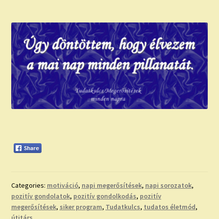
Categories:
motiváció
,
napi megerősítések
,
napi sorozatok
,
pozitív gondolatok
,
pozitív gondolkodás
,
pozitív
megerősítések
,
siker program
,
Tudatkulcs
,
tudatos életmód
,
útitárs