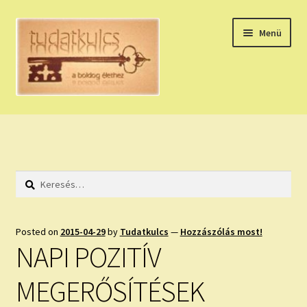
Ugrás
Kilépés
Menü
a
a
navigációhoz
tartalomba
Expand
HÚZZ EGY KÁRTYÁT!
child
menu
NAPI TAROT
Keresés:
HOLDNAPTÁR
HOLD TANÁCSOK
Posted on
2015-04-29
by
Tudatkulcs
—
Hozzászólás most!
NAPI POZITÍV
NAPI ASZTROLÓGIA
MEGERŐSÍTÉSEK
Expand
KÉRJ EGY MEGERŐSÍTÉST!