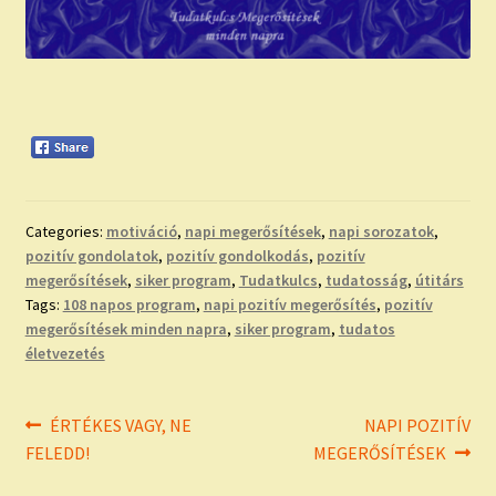
Categories:
motiváció
,
napi megerősítések
,
napi sorozatok
,
pozitív gondolatok
,
pozitív gondolkodás
,
pozitív
megerősítések
,
siker program
,
Tudatkulcs
,
tudatosság
,
útitárs
Tags:
108 napos program
,
napi pozitív megerősítés
,
pozitív
megerősítések minden napra
,
siker program
,
tudatos
életvezetés
Bejegyzés
Previous
Next
ÉRTÉKES VAGY, NE
NAPI POZITÍV
post:
post:
FELEDD!
MEGERŐSÍTÉSEK
navigáció