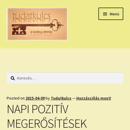
Ugrás
Kilépés
Menü
a
a
navigációhoz
tartalomba
Expand
HÚZZ EGY KÁRTYÁT!
child
menu
NAPI TAROT
Keresés:
HOLDNAPTÁR
HOLD TANÁCSOK
Posted on
2015-04-09
by
Tudatkulcs
—
Hozzászólás most!
NAPI POZITÍV
NAPI ASZTROLÓGIA
MEGERŐSÍTÉSEK
Expand
KÉRJ EGY MEGERŐSÍTÉST!