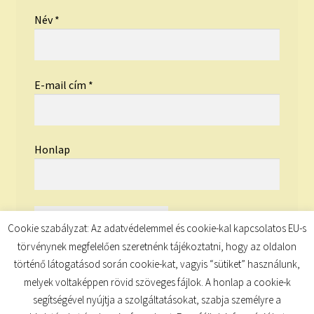
Név
*
E-mail cím
*
Honlap
Cookie szabályzat: Az adatvédelemmel és cookie-kal kapcsolatos EU-s
törvénynek megfelelően szeretnénk tájékoztatni, hogy az oldalon
történő látogatásod során cookie-kat, vagyis “sütiket” használunk,
melyek voltaképpen rövid szöveges fájlok. A honlap a cookie-k
segítségével nyújtja a szolgáltatásokat, szabja személyre a