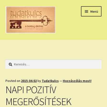
Ugrás
Kilépés
Menü
a
a
navigációhoz
tartalomba
Expand
HÚZZ EGY KÁRTYÁT!
child
menu
NAPI TAROT
Keresés:
HOLDNAPTÁR
HOLD TANÁCSOK
Posted on
2015-04-02
by
Tudatkulcs
—
Hozzászólás most!
NAPI POZITÍV
NAPI ASZTROLÓGIA
MEGERŐSÍTÉSEK
Expand
KÉRJ EGY MEGERŐSÍTÉST!