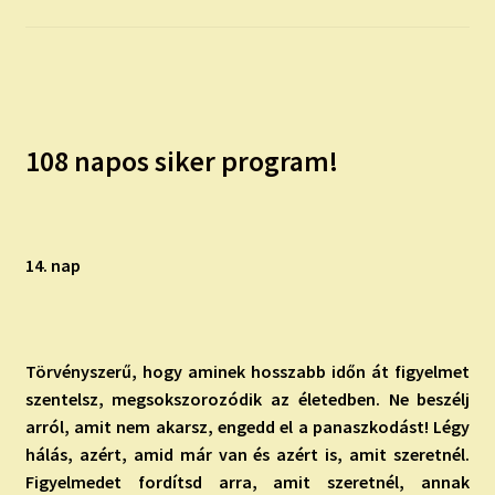
child
menu
Expand
ISMERJ MEG!
child
menu
ÍRJ NEKEM!
108 napos siker program!
IRATKOZZ FEL A VIDEÓ CSATORNÁNKRA!
TAROT ELEMZÉS MEGRENDELÉSE LIMITÁLT!
AJÁNDÉKOKKAL!
14. nap
Törvényszerű, hogy aminek hosszabb időn át figyelmet
szentelsz, megsokszorozódik az életedben. Ne beszélj
arról, amit nem akarsz, engedd el a panaszkodást! Légy
hálás, azért, amid már van és azért is, amit szeretnél.
Figyelmedet fordítsd arra, amit szeretnél, annak