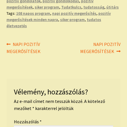
pozitív gondolatok
,
pozitív gondolkodás
,
pozitív
megerősítések
,
siker program
,
Tudatkulcs
,
tudatosság
,
útitárs
Tags:
108 napos program
,
napi pozitív megerősítés
,
pozitív
megerősítések minden napra
,
siker program
,
tudatos
életvezetés
Bejegyzés
Previous
Next
NAPI POZITÍV
NAPI POZITÍV
post:
post:
MEGERŐSÍTÉSEK
MEGERŐSÍTÉSEK
navigáció
Vélemény, hozzászólás?
Az e-mail címet nem tesszük közzé.
A kötelező
mezőket
*
karakterrel jelöltük
Hozzászólás
*