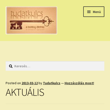
Ugrás
Kilépés
Menü
a
a
navigációhoz
tartalomba
Expand
HÚZZ EGY KÁRTYÁT!
child
menu
NAPI TAROT
Keresés:
HOLDNAPTÁR
HOLD TANÁCSOK
Posted on
2013-03-12
by
Tudatkulcs
—
Hozzászólás most!
AKTUÁLIS
NAPI ASZTROLÓGIA
Expand
KÉRJ EGY MEGERŐSÍTÉST!