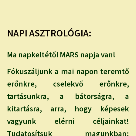
child
menu
Expand
ISMERJ MEG!
child
menu
ÍRJ NEKEM!
NAPI ASZTROLÓGIA:
IRATKOZZ FEL A VIDEÓ CSATORNÁNKRA!
Ma napkeltétől MARS napja van!
TAROT ELEMZÉS MEGRENDELÉSE LIMITÁLT!
AJÁNDÉKOKKAL!
Fókuszáljunk a mai napon teremtő
erőnkre, cselekvő erőnkre,
tartásunkra, a bátorságra, a
kitartásra, arra, hogy képesek
vagyunk elérni céljainkat!
Tudatosítsuk magunkban: