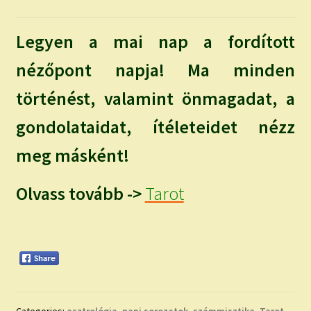
Legyen a mai nap a fordított
nézőpont napja! Ma minden
történést, valamint önmagadat, a
gondolataidat, ítéleteidet nézz
meg másként!
Olvass tovább ->
Tarot
Categories:
asztrológia
,
napi sorozatok
,
számmisztika
,
Tarot
,