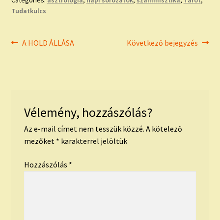
Tudatkulcs
Bejegyzés
Previous
Next
A HOLD ÁLLÁSA
Következő bejegyzés
post:
post:
navigáció
Vélemény, hozzászólás?
Az e-mail címet nem tesszük közzé.
A kötelező
mezőket
*
karakterrel jelöltük
Hozzászólás
*