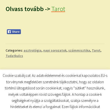
Olvass tovább ->
Tarot
Categories:
asztrológia
,
napi sorozatok
,
számmisztika
,
Tarot
,
Tudatkulcs
Bejegyzés
Previous
Next
A HOLD ÁLLÁSA
INSPIRÁLÓ IDÉZET
Cookie szabályzat: Az adatvédelemmel és cookie-kal kapcsolatos EU-s
post:
post:
navigáció
törvénynek megfelelően szeretnénk tájékoztatni, hogy az oldalon
történő látogatásod során cookie-kat, vagyis “sütiket” használunk,
melyek voltaképpen rövid szöveges fájlok. A honlap a cookie-k
segítségével nyújtja a szolgáltatásokat, szabja személyre a
hirdetéseket és elemzi a forgalmat. Ezen fájlok információkat