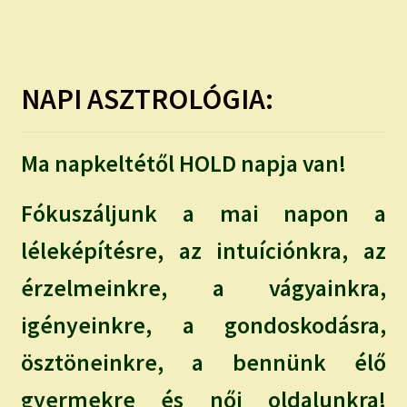
child
menu
Expand
ISMERJ MEG!
child
menu
ÍRJ NEKEM!
NAPI ASZTROLÓGIA:
IRATKOZZ FEL A VIDEÓ CSATORNÁNKRA!
Ma napkeltétől HOLD napja van!
TAROT ELEMZÉS MEGRENDELÉSE LIMITÁLT!
AJÁNDÉKOKKAL!
Fókuszáljunk a mai napon a
léleképítésre, az intuíciónkra, az
érzelmeinkre, a vágyainkra,
igényeinkre, a gondoskodásra,
ösztöneinkre, a bennünk élő
gyermekre és női oldalunkra!