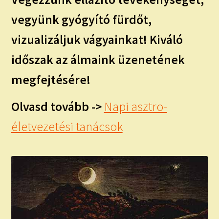
vegyünk gyógyító fürdőt,
vizualizáljuk vágyainkat! Kiváló
időszak az álmaink üzenetének
megfejtésére!
Olvasd tovább ->
Napi asztro-
életvezetési tanácsok