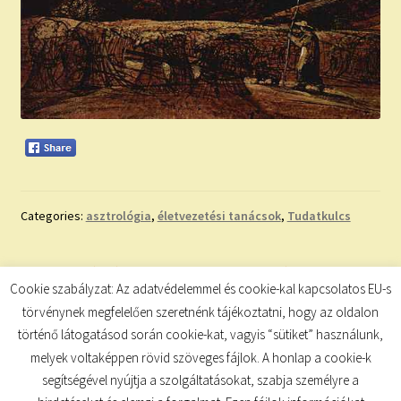
Categories:
asztrológia
,
életvezetési tanácsok
,
Tudatkulcs
Bejegyzés
Previous
Next
A HOLD ÁLLÁSA
NAPI SZÁMMISZTIKA
Cookie szabályzat: Az adatvédelemmel és cookie-kal kapcsolatos EU-s
post:
post:
navigáció
törvénynek megfelelően szeretnénk tájékoztatni, hogy az oldalon
történő látogatásod során cookie-kat, vagyis “sütiket” használunk,
melyek voltaképpen rövid szöveges fájlok. A honlap a cookie-k
segítségével nyújtja a szolgáltatásokat, szabja személyre a