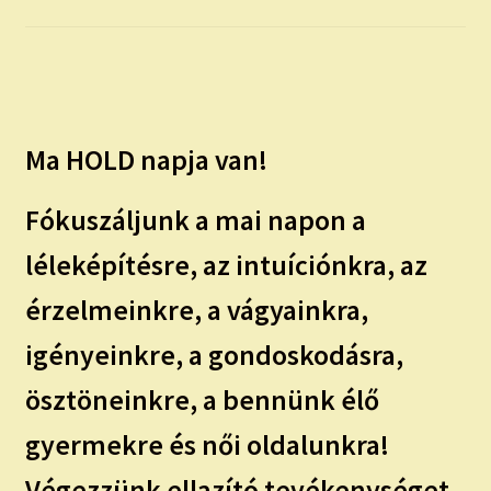
child
menu
Expand
ISMERJ MEG!
child
menu
ÍRJ NEKEM!
Ma HOLD napja van!
IRATKOZZ FEL A VIDEÓ CSATORNÁNKRA!
Fókuszáljunk a mai napon a
TAROT ELEMZÉS MEGRENDELÉSE LIMITÁLT!
AJÁNDÉKOKKAL!
léleképítésre, az intuíciónkra, az
érzelmeinkre, a vágyainkra,
igényeinkre, a gondoskodásra,
ösztöneinkre, a bennünk élő
gyermekre és női oldalunkra!
Végezzünk ellazító tevékenységet,