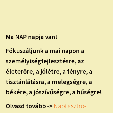
child
menu
Expand
ISMERJ MEG!
child
menu
ÍRJ NEKEM!
Ma NAP napja van!
IRATKOZZ FEL A VIDEÓ CSATORNÁNKRA!
Fókuszáljunk a mai napon a
TAROT ELEMZÉS MEGRENDELÉSE LIMITÁLT!
AJÁNDÉKOKKAL!
személyiségfejlesztésre, az
életerőre, a jólétre, a fényre, a
tisztánlátásra, a melegségre, a
békére, a jószívűségre, a hűségre!
Olvasd tovább ->
Napi asztro-