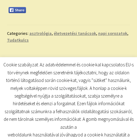
Categories:
asztrológia
,
életvezetési tanácsok
,
napi sorozatok
,
Tudatkulcs
Bejegyzés
Previous
Next
A HOLD ÁLLÁSA
NAPI SZÁMMISZTIKA
Cookie szabályzat: Az adatvédelemmel és cookie-kal kapcsolatos EU-s
post:
post:
navigáció
törvénynek megfelelően szeretnénk tájékoztatni, hogy az oldalon
történő látogatásod során cookie-kat, vagyis “sütiket” használunk,
melyek voltaképpen rövid szöveges fájlok. A honlap a cookie-k
segítségével nyújtja a szolgáltatásokat, szabja személyre a
hirdetéseket és elemzi a forgalmat. Ezen fájlok információkat
szolgáltatnak számunkra a felhasználók oldallátogatási szokásairól,
de nem tárolnak személyes információkat. A gomb megnyomásával és
© TUDATKULCS 2026
azután a
Built with Storefront
.
weboldalunk használatával jóváhagyod a cookie-k használatát a