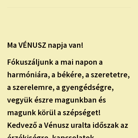
child
menu
Expand
ISMERJ MEG!
child
menu
ÍRJ NEKEM!
Ma VÉNUSZ napja van!
IRATKOZZ FEL A VIDEÓ CSATORNÁNKRA!
Fókuszáljunk a mai napon a
TAROT ELEMZÉS MEGRENDELÉSE LIMITÁLT!
AJÁNDÉKOKKAL!
harmóniára, a békére, a szeretetre,
a szerelemre, a gyengédségre,
vegyük észre magunkban és
magunk körül a szépséget!
Kedvező a Vénusz uralta időszak az
érzékiségre, kapcsolatok