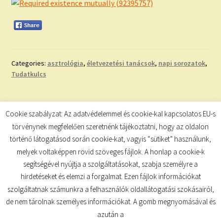
Categories:
asztrológia
,
életvezetési tanácsok
,
napi sorozatok
,
Tudatkulcs
Bejegyzés
Previous
Next
A HOLD ÁLLÁSA
NAPI SZÁMMISZTIKA
Cookie szabályzat: Az adatvédelemmel és cookie-kal kapcsolatos EU-s
post:
post:
navigáció
törvénynek megfelelően szeretnénk tájékoztatni, hogy az oldalon
történő látogatásod során cookie-kat, vagyis “sütiket” használunk,
melyek voltaképpen rövid szöveges fájlok. A honlap a cookie-k
segítségével nyújtja a szolgáltatásokat, szabja személyre a
hirdetéseket és elemzi a forgalmat. Ezen fájlok információkat
szolgáltatnak számunkra a felhasználók oldallátogatási szokásairól,
de nem tárolnak személyes információkat. A gomb megnyomásával és
© TUDATKULCS 2026
azután a
Built with Storefront
.