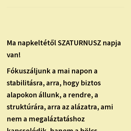
child
menu
Expand
ISMERJ MEG!
child
menu
ÍRJ NEKEM!
Ma napkeltétől SZATURNUSZ napja
IRATKOZZ FEL A VIDEÓ CSATORNÁNKRA!
van!
TAROT ELEMZÉS MEGRENDELÉSE LIMITÁLT!
AJÁNDÉKOKKAL!
Fókuszáljunk a mai napon a
stabilitásra, arra, hogy biztos
alapokon állunk, a rendre, a
struktúrára, arra az alázatra, ami
nem a megaláztatáshoz
kapcsolódik, hanem a bölcs