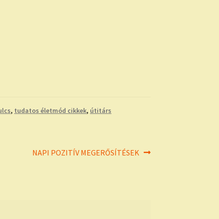
ulcs
,
tudatos életmód cikkek
,
útitárs
Next
NAPI POZITÍV MEGERŐSÍTÉSEK
post: