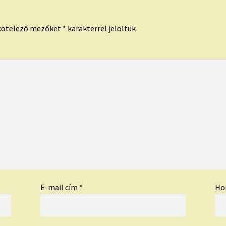
kötelező mezőket
*
karakterrel jelöltük
E-mail cím
*
Ho