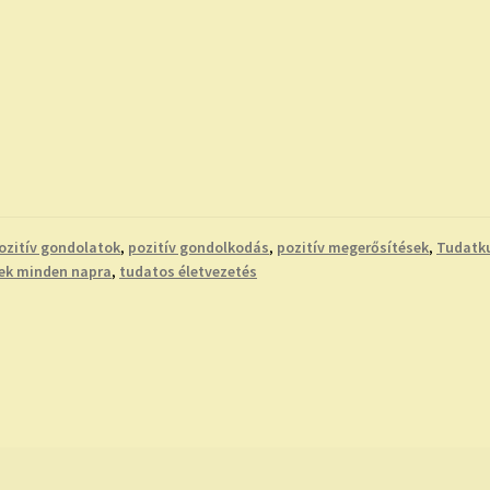
ozitív gondolatok
,
pozitív gondolkodás
,
pozitív megerősítések
,
Tudatk
sek minden napra
,
tudatos életvezetés