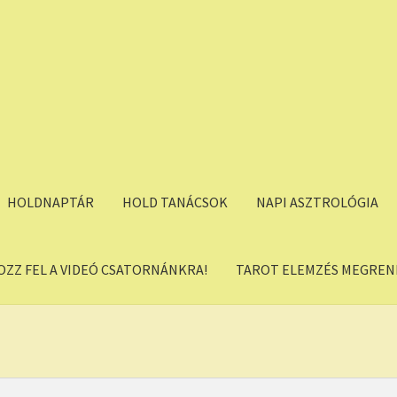
HOLDNAPTÁR
HOLD TANÁCSOK
NAPI ASZTROLÓGIA
OZZ FEL A VIDEÓ CSATORNÁNKRA!
TAROT ELEMZÉS MEGREND