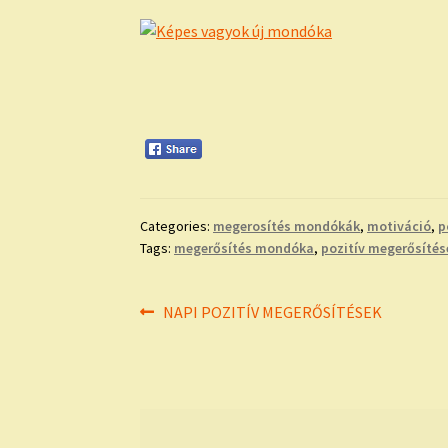
Categories:
megerosítés mondókák
,
motiváció
,
p
Tags:
megerősítés mondóka
,
pozitív megerősíté
Bejegyzés
Previous
NAPI POZITÍV MEGERŐSÍTÉSEK
post:
navigáció