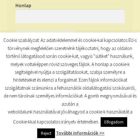
Honlap
Cookie szabályzat: Az adatvédelemmel és cookie-kal kapcsolatos EU-s
törvénynek megfelelően szeretnénk tájékoztatni, hogy az oldalon
történő látogatásod során cookie-kat, vagyis “sütiket” használunk,
melyek voltaképpen rövid szöveges fájlok. A honlap a cookie-k
segítségével nyújtja a szolgáltatásokat, szabja személyre a
hirdetéseket és elemzi a forgalmat. Ezen fájlok információkat
szolgáltatnak számunkra a felhasználók oldallátogatási szokásairól,
de nem tárolnak személyes információkat. A gomb megnyomásával és
© TUDATKULCS 2026
azután a
Built with Storefront
.
weboldalunk használatával jóváhagyod a cookie-k használatát a
Cookie-kkal kapcsolatos irányelv értelmében.
Elfogadom
További információk >>
Reject