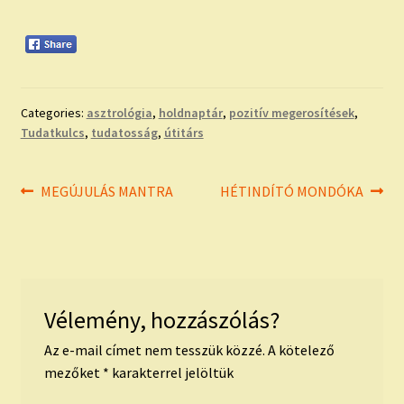
child
menu
Expand
ISMERJ MEG!
child
menu
ÍRJ NEKEM!
Categories:
asztrológia
,
holdnaptár
,
pozitív megerosítések
,
IRATKOZZ FEL A VIDEÓ CSATORNÁNKRA!
Tudatkulcs
,
tudatosság
,
útitárs
TAROT ELEMZÉS MEGRENDELÉSE LIMITÁLT!
Bejegyzés
Previous
Next
MEGÚJULÁS MANTRA
HÉTINDÍTÓ MONDÓKA
AJÁNDÉKOKKAL!
post:
post:
navigáció
Vélemény, hozzászólás?
Az e-mail címet nem tesszük közzé.
A kötelező
mezőket
*
karakterrel jelöltük