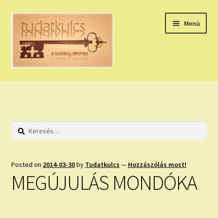
Ugrás
Kilépés
Menü
a
a
navigációhoz
tartalomba
Expand
HÚZZ EGY KÁRTYÁT!
child
menu
NAPI TAROT
Keresés:
HOLDNAPTÁR
HOLD TANÁCSOK
Posted on
2014-03-30
by
Tudatkulcs
—
Hozzászólás most!
MEGÚJULÁS MONDÓKA
NAPI ASZTROLÓGIA
Expand
KÉRJ EGY MEGERŐSÍTÉST!