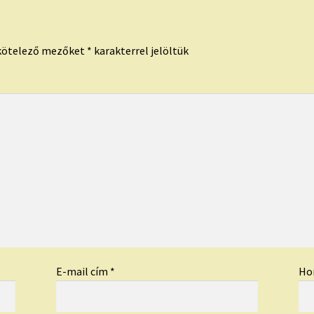
kötelező mezőket
*
karakterrel jelöltük
E-mail cím
*
Ho