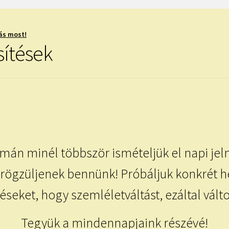
ás most!
sítések
mán minél többször ismételjük el napi je
ögzüljenek bennünk! Próbáljuk konkrét he
éseket, hogy szemléletváltást, ezáltal válto
Tegyük a mindennapjaink részévé!