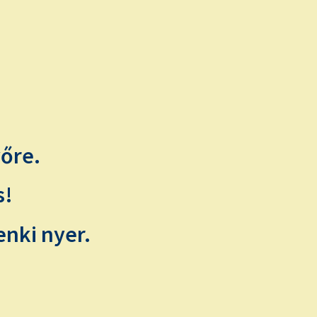
vőre.
s!
enki nyer.