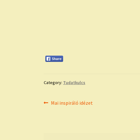
Category:
Tudatkulcs
Bejegyzés
Previous
Mai inspiráló idézet
post:
navigáció