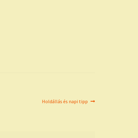
Next
Holdállás és napi tipp
post: