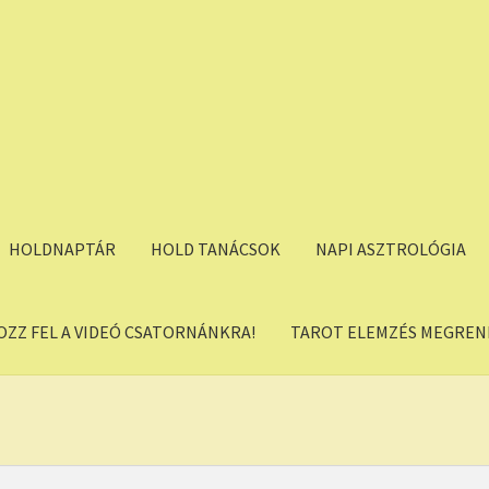
HOLDNAPTÁR
HOLD TANÁCSOK
NAPI ASZTROLÓGIA
OZZ FEL A VIDEÓ CSATORNÁNKRA!
TAROT ELEMZÉS MEGREND