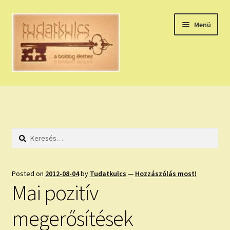
Ugrás
Kilépés
Menü
a
a
navigációhoz
tartalomba
Expand
HÚZZ EGY KÁRTYÁT!
child
menu
NAPI TAROT
Keresés:
HOLDNAPTÁR
HOLD TANÁCSOK
Posted on
2012-08-04
by
Tudatkulcs
—
Hozzászólás most!
Mai pozitív
NAPI ASZTROLÓGIA
megerősítések
Expand
KÉRJ EGY MEGERŐSÍTÉST!