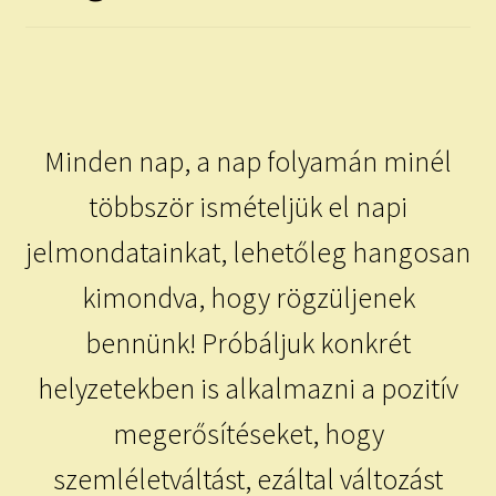
child
menu
Expand
ISMERJ MEG!
child
menu
ÍRJ NEKEM!
Minden nap, a nap folyamán minél
IRATKOZZ FEL A VIDEÓ CSATORNÁNKRA!
többször ismételjük el napi
TAROT ELEMZÉS MEGRENDELÉSE LIMITÁLT!
AJÁNDÉKOKKAL!
jelmondatainkat, lehetőleg hangosan
kimondva, hogy rögzüljenek
bennünk! Próbáljuk konkrét
helyzetekben is alkalmazni a pozitív
megerősítéseket, hogy
szemléletváltást, ezáltal változást