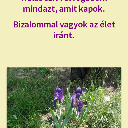
mindazt, amit kapok.
Bizalommal vagyok az élet
iránt.