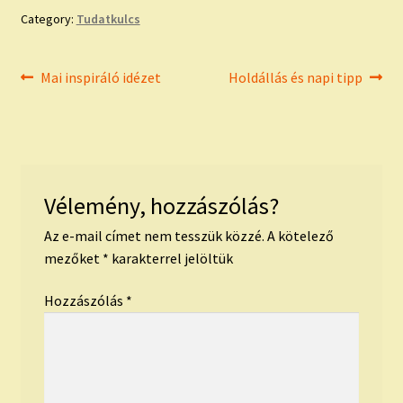
Category:
Tudatkulcs
Bejegyzés
Previous
Next
Mai inspiráló idézet
Holdállás és napi tipp
post:
post:
navigáció
Vélemény, hozzászólás?
Az e-mail címet nem tesszük közzé.
A kötelező
mezőket
*
karakterrel jelöltük
Hozzászólás
*