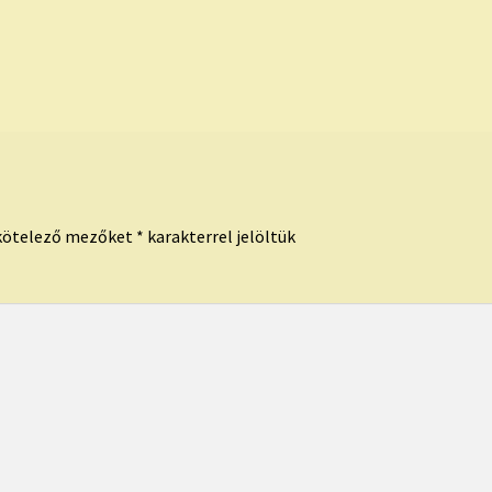
kötelező mezőket
*
karakterrel jelöltük