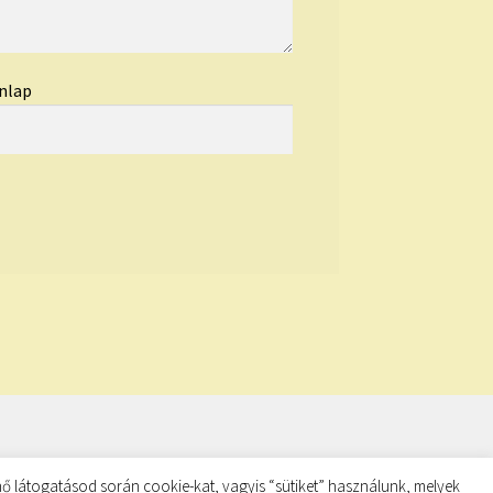
nlap
ő látogatásod során cookie-kat, vagyis “sütiket” használunk, melyek