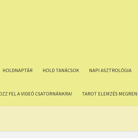
HOLDNAPTÁR
HOLD TANÁCSOK
NAPI ASZTROLÓGIA
OZZ FEL A VIDEÓ CSATORNÁNKRA!
TAROT ELEMZÉS MEGREND