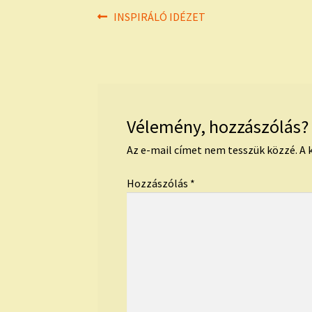
Bejegyzés
Previous
INSPIRÁLÓ IDÉZET
post:
navigáció
Vélemény, hozzászólás?
Az e-mail címet nem tesszük közzé.
A 
Hozzászólás
*