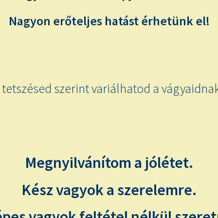
Nagyon erőteljes hatást érhetünk el!
tetszésed szerint variálhatod a vágyaidna
Megnyilvánítom a jólétet.
Kész vagyok a szerelemre.
pes vagyok feltétel nélkül szeret