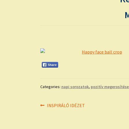
M
Categories:
napi sorozatok
,
pozitív megerosítése
Bejegyzés
Previous
INSPIRÁLÓ IDÉZET
post:
navigáció