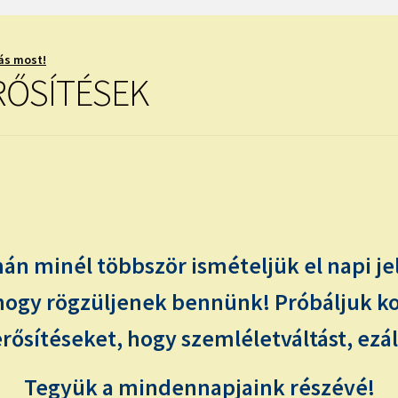
ás most!
RŐSÍTÉSEK
án minél többször ismételjük el napi j
ogy rögzüljenek bennünk! Próbáljuk ko
ősítéseket, hogy szemléletváltást, ezál
Tegyük a mindennapjaink részévé!