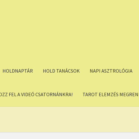
HOLDNAPTÁR
HOLD TANÁCSOK
NAPI ASZTROLÓGIA
OZZ FEL A VIDEÓ CSATORNÁNKRA!
TAROT ELEMZÉS MEGREND