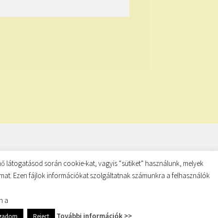
ő látogatásod során cookie-kat, vagyis “sütiket” használunk, melyek
almat. Ezen fájlok információkat szolgáltatnak számunkra a felhasználók
n a
További információk >>
ogadom
Reject