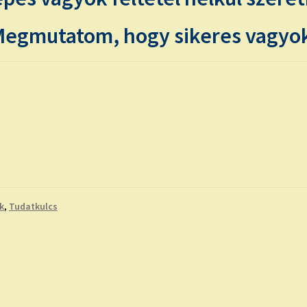
egmutatom, hogy sikeres vagyo
k
,
Tudatkulcs