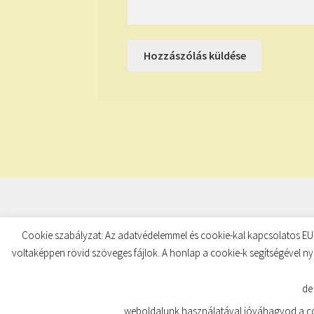
© TUDATKULCS 2026
Cookie szabályzat: Az adatvédelemmel és cookie-kal kapcsolatos EU-
Built with Storefront
.
voltaképpen rövid szöveges fájlok. A honlap a cookie-k segítségével ny
de
weboldalunk használatával jóváhagyod a coo