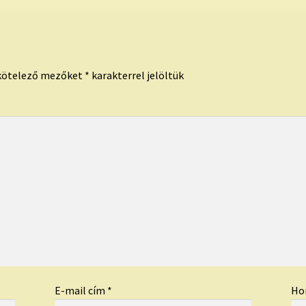
kötelező mezőket
*
karakterrel jelöltük
E-mail cím
*
Ho