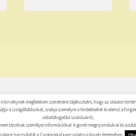
s törvénynek megfelelően szeretnénk tájékoztatni, hogy az oldalon történ
újtja a szolgáltatásokat, szabja személyre a hirdetéseket és elemzi a forg
oldallátogatási szokásairól,
 nem tárolnak személyes információkat. A gomb megnyomásával és azutá
kie-k használatát a Cookie-kkal kapcsolatos irányelv értelmében.
Elf