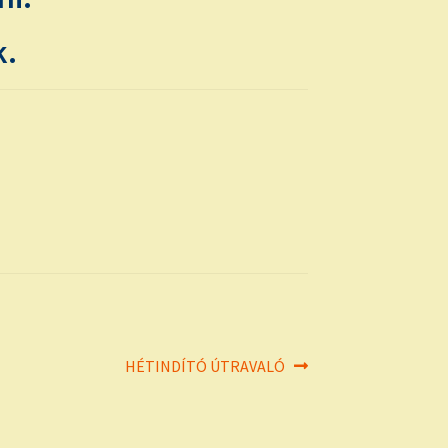
k.
Next
HÉTINDÍTÓ ÚTRAVALÓ
post: