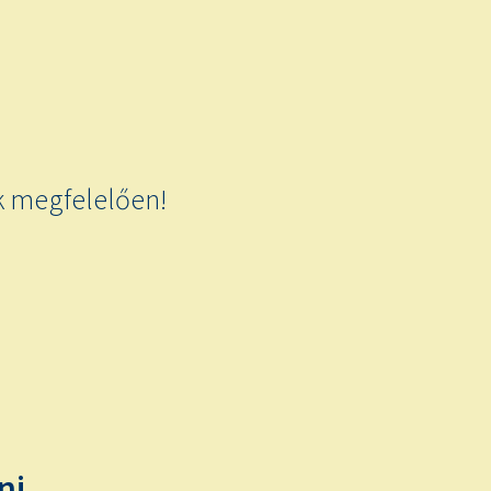
k megfelelően!
ni.