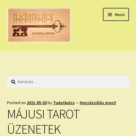
Ugrás
Kilépés
Menü
a
a
navigációhoz
tartalomba
Expand
HÚZZ EGY KÁRTYÁT!
child
menu
NAPI TAROT
Keresés:
HOLDNAPTÁR
HOLD TANÁCSOK
Posted on
2021-05-03
by
Tudatkulcs
—
Hozzászólás most!
MÁJUSI TAROT
NAPI ASZTROLÓGIA
ÜZENETEK
Expand
KÉRJ EGY MEGERŐSÍTÉST!