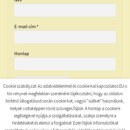
E-mail cím
*
Honlap
Cookie szabályzat: Az adatvédelemmel és cookie-kal kapcsolatos EU-s
törvénynek megfelelően szeretnénk tájékoztatni, hogy az oldalon
történő látogatásod során cookie-kat, vagyis “sütiket” használunk,
melyek voltaképpen rövid szöveges fájlok. A honlap a cookie-k
segítségével nyújtja a szolgáltatásokat, szabja személyre a
hirdetéseket és elemzi a forgalmat. Ezen fájlok információkat