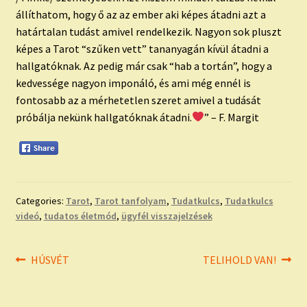
állíthatom, hogy ő az az ember aki képes átadni azt a
határtalan tudást amivel rendelkezik. Nagyon sok pluszt
képes a Tarot “szűken vett” tananyagán kívül átadni a
hallgatóknak. Az pedig már csak “hab a tortán”, hogy a
kedvessége nagyon imponáló, és ami még ennél is
fontosabb az a mérhetetlen szeret amivel a tudását
próbálja nekünk hallgatóknak átadni.
” – F. Margit
Categories:
Tarot
,
Tarot tanfolyam
,
Tudatkulcs
,
Tudatkulcs
videó
,
tudatos életmód
,
ügyfél visszajelzések
Bejegyzés
Previous
Next
HÚSVÉT
TELIHOLD VAN!
post:
post:
navigáció