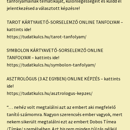
tanfolyamainak tematikáját, különlegességeit és küldd el
jelentkezésed a választott képzésre!
TAROT KÁRTYAVETŐ-SORSELEMZŐ ONLINE TANFOLYAM –
kattints ide!
https://tudatkulcs.hu/tarot-tanfolyam/​
SYMBOLON KÁRTYAVETŐ-SORSELEMZŐ ONLINE
TANFOLYAM – kattints ide!
https://tudatkulcs.hu/symbolon-tanfolyam/​
ASZTROLÓGUS (3 AZ EGYBEN) ONLINE KÉPZÉS – kattints
ide!
https://tudatkulcs.hu/asztrologus-kepzes/​
“… nehéz volt megtalálni azt az embert aki megfelelő
tanító számomra. Nagyon szerencsés ember vagyok, mert
nekem sikerült megtalálni ezt az embert Dobos Tímea
/Tímke/ személyében. Azt hiszem minden túlzás nélkül