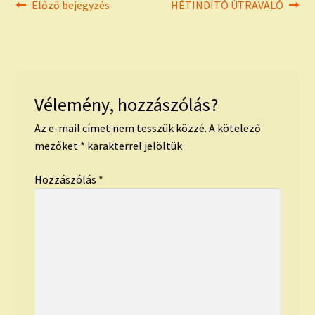
Bejegyzés
Previous
Next
Előző bejegyzés
HÉTINDÍTÓ ÚTRAVALÓ
post:
post:
navigáció
Vélemény, hozzászólás?
Az e-mail címet nem tesszük közzé.
A kötelező
mezőket
*
karakterrel jelöltük
Hozzászólás
*