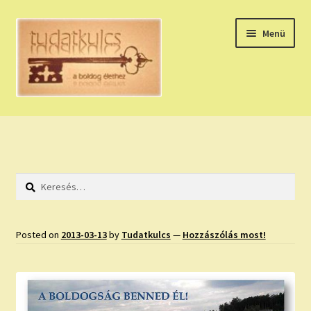
Ugrás
Kilépés
Menü
a
a
navigációhoz
tartalomba
Expand
HÚZZ EGY KÁRTYÁT!
child
menu
NAPI TAROT
Keresés:
HOLDNAPTÁR
HOLD TANÁCSOK
Posted on
2013-03-13
by
Tudatkulcs
—
Hozzászólás most!
NAPI ASZTROLÓGIA
Expand
KÉRJ EGY MEGERŐSÍTÉST!