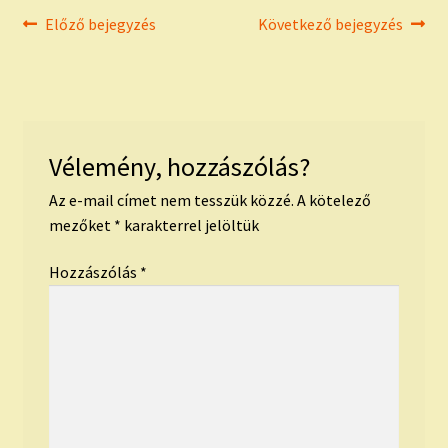
Bejegyzés
Previous
Next
Előző bejegyzés
Következő bejegyzés
post:
post:
navigáció
Vélemény, hozzászólás?
Az e-mail címet nem tesszük közzé.
A kötelező
mezőket
*
karakterrel jelöltük
Hozzászólás
*