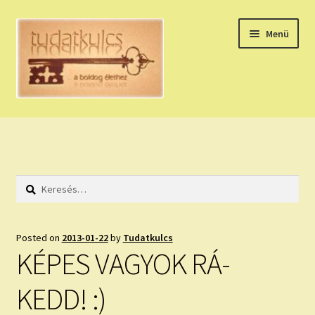
Ugrás
Kilépés
Menü
a
a
navigációhoz
tartalomba
Expand
HÚZZ EGY KÁRTYÁT!
child
menu
NAPI TAROT
Keresés:
HOLDNAPTÁR
HOLD TANÁCSOK
Posted on
2013-01-22
by
Tudatkulcs
KÉPES VAGYOK RÁ-
NAPI ASZTROLÓGIA
KEDD! :)
Expand
KÉRJ EGY MEGERŐSÍTÉST!