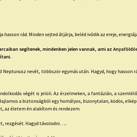
a hasson rád. Minden sejted átjárja, beléd ivódik az ereje, energi
arcaiban segítenek, mindenben jelen vannak, ami az Anyaföldö
ítani.
ld Neptunusz nevét, többször egymás után. Hagyd, hogy hasson rád
ondolkodás végét is jelöli. Az érzelmeken, a fantázián, a szemlél
 Hajlamos a biztonságból egy homályos, bizonytalan, ködös, elkép
, az életem én alakítom és rendezem.
ét, rezgését. Hagyd távolodni…..