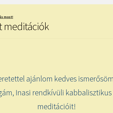
ás most!
t meditációk
eretettel ajánlom kedves ismerősöm
gám, Inasi rendkívüli kabbalisztikus
meditációit!