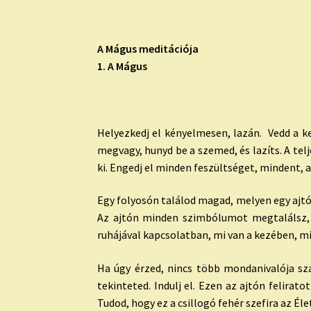
A Mágus meditációja
1. A Mágus
Helyezkedj el kényelmesen, lazán. Vedd a k
megvagy, hunyd be a szemed, és lazíts. A telj
ki. Engedj el minden feszültséget, mindent, 
Egy folyosón találod magad, melyen egy ajtó v
Az ajtón minden szimbólumot megtalálsz, am
ruhájával kapcsolatban, mi van a kezében, m
Ha úgy érzed, nincs több mondanivalója sz
tekinteted. Indulj el. Ezen az ajtón feliratot
Tudod, hogy ez a csillogó fehér szefira az Éle