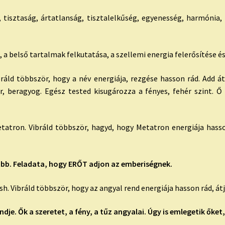
, tisztaság, ártatlanság, tisztalelkűség, egyenesség, harmónia,
 a belső tartalmak felkutatása, a szellemi energia felerősítése és 
ibráld többször, hogy a név energiája, rezgése hasson rád. Add 
r, beragyog. Egész tested kisugározza a fényes, fehér szint. Ő
atron. Vibráld többször, hagyd, hogy Metatron energiája hasson
abb. Feladata, hogy ERŐT adjon az emberiségnek.
sh. Vibráld többször, hogy az angyal rend energiája hasson rád, 
je. Ők a szeretet, a fény, a tűz angyalai. Úgy is emlegetik őket