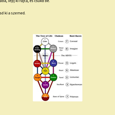
a, lépj ki rajta, és csukd be.
sd ki a szemed.