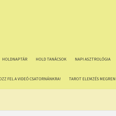
HOLDNAPTÁR
HOLD TANÁCSOK
NAPI ASZTROLÓGIA
OZZ FEL A VIDEÓ CSATORNÁNKRA!
TAROT ELEMZÉS MEGREND