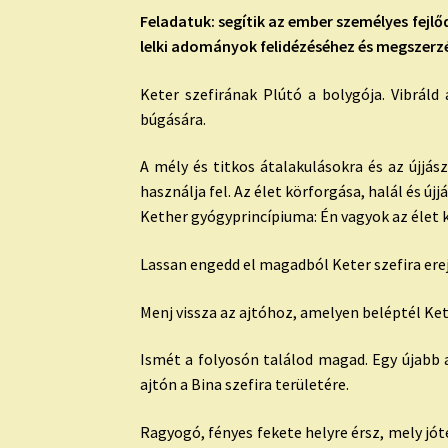
Feladatuk: segítik az ember személyes fejl
lelki adományok felidézéséhez és megszerz
Keter szefirának Plútó a bolygója. Vibráld
búgására.
A mély és titkos átalakulásokra és az újjász
használja fel. Az élet körforgása, halál és új
Kether gyógyprincípiuma: Én vagyok az élet k
Lassan engedd el magadból Keter szefira ere
Menj vissza az ajtóhoz, amelyen beléptél Keter
Ismét a folyosón találod magad. Egy újabb a
ajtón a Bina szefira területére.
Ragyogó, fényes fekete helyre érsz, mely jót