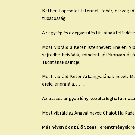
Kether, kapcsolat Istennel, fehér, összegző
tudatosság.
Az egység és az egyesülés titkainak felfedése,
Most vibráld a Keter Istennevét: Eheieh. V
sejtedbe beivódik, mindent jótékonyan átjá
Tudatának szintje.
Most vibráld Keter Arkangyalának nevét: Met
ereje, energiája……..
Az összes angyali lény közül a leghatalmas
Most vibráld az Angyal nevet: Chaiot Ha Kade
Más néven ők az Élő Szent Teremtmények rend