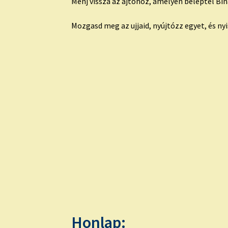
Menj vissza az ajtóhoz, amelyen beléptél Bináb
Mozgasd meg az ujjaid, nyújtózz egyet, és nyi
Honlap: