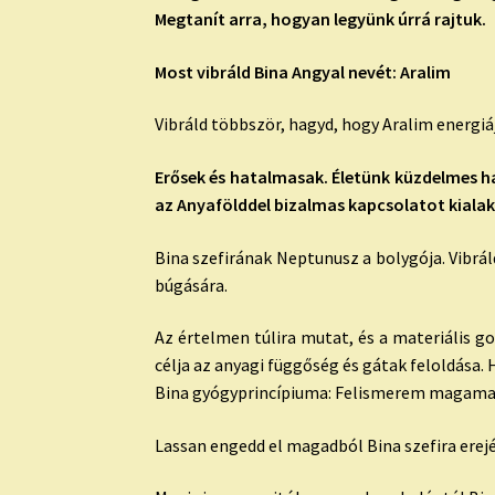
Megtanít arra, hogyan legyünk úrrá rajtuk.
Most vibráld Bina Angyal nevét: Aralim
Vibráld többször, hagyd, hogy Aralim energiáj
Erősek és hatalmasak. Életünk küzdelmes h
az Anyafölddel bizalmas kapcsolatot kialak
Bina szefirának Neptunusz a bolygója. Vibrá
búgására.
Az értelmen túlira mutat, és a materiális g
célja az anyagi függőség és gátak feloldása.
Bina gyógyprincípiuma: Felismerem magamat
Lassan engedd el magadból Bina szefira erej