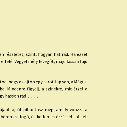
 részletet, színt, hogyan hat rád. Ha ezzel
felfelé. Vegyél mély levegőt, majd lassan fújd
tod, hogy az ajtón egy tarot lap van, a Mágus.
. Mindenre figyelj, a színekre, mit érzel a
 hogy hasson rád………..
újabb ajtót pillantasz meg, amely vonzza a
fehéren csillogó, és kellemes érzéssel tölt el.