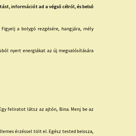
st, információt ad a végső célról, és belső
 Figyelj a bolygó rezgésére, hangjára, mély
lásból nyert energiákat az új megvalósítására
y feliratot látsz az ajtón, Bina. Menj be az
lemes érzéssel tölt el. Egész tested beissza,