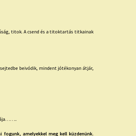
ság, titok. A csend és a titoktartás titkainak
sejtedbe beivódik, mindent jótékonyan átjár,
giája……..
ni fogunk, amelyekkel meg kell küzdenünk.