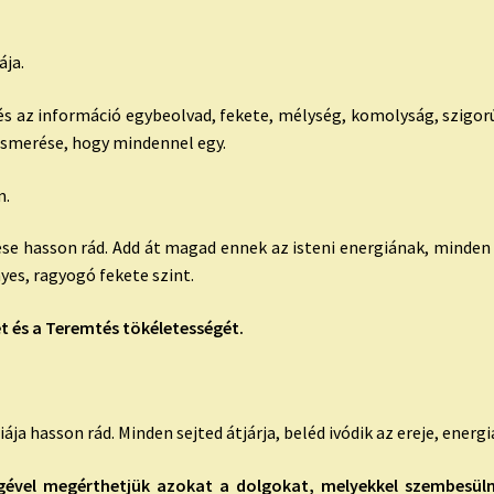
ája.
 és az információ egybeolvad, fekete, mélység, komolyság, szigorú
lismerése, hogy mindennel egy.
m.
gése hasson rád. Add át magad ennek az isteni energiának, minden 
yes, ragyogó fekete szint.
et és a Teremtés tökéletességét.
ája hasson rád. Minden sejted átjárja, beléd ivódik az ereje, ener
égével megérthetjük azokat a dolgokat, melyekkel szembesül