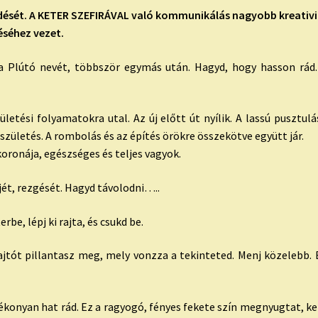
ődését. A KETER SZEFIRÁVAL való kommunikálás nagyobb kreativitá
éséhez vezet.
 a Plútó nevét, többször egymás után. Hagyd, hogy hasson rád.
ületési folyamatokra utal. Az új előtt út nyílik. A lassú pusztu
jászületés. A rombolás és az építés örökre összekötve együtt jár.
oronája, egészséges és teljes vagyok.
jét, rezgését. Hagyd távolodni…..
be, lépj ki rajta, és csukd be.
jtót pillantasz meg, mely vonzza a tekinteted. Menj közelebb. Eg
ékonyan hat rád. Ez a ragyogó, fényes fekete szín megnyugtat, kel