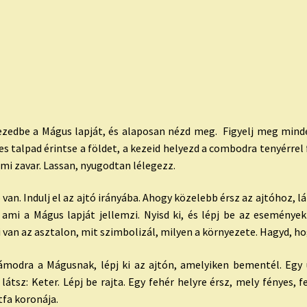
ezedbe a Mágus lapját, és alaposan nézd meg. Figyelj meg minden
es talpad érintse a földet, a kezeid helyezd a combodra tenyérrel 
ami zavar. Lassan, nyugodtan lélegezz.
an. Indulj el az ajtó irányába. Ahogy közelebb érsz az ajtóhoz, lá
i a Mágus lapját jellemzi. Nyisd ki, és lépj be az eseményekbe
i van az asztalon, mit szimbolizál, milyen a környezete. Hagyd,
ámodra a Mágusnak, lépj ki az ajtón, amelyiken bementél. Egy 
 látsz: Keter. Lépj be rajta. Egy fehér helyre érsz, mely fényes, 
tfa koronája.