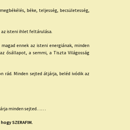
 megbékélés, béke, teljesség, becsületesség,
az isteni ihlet feltárulása.
át magad ennek az isteni energiának, minden
 az ősállapot, a semmi, a Tiszta Világosság
 rád. Minden sejted átjárja, beléd ivódik az
átjárja minden sejted……
, hogy SZERAFIM.