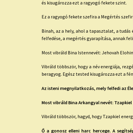
és kisugározza ezt a ragyogó fekete szint.
Ez a ragyogó fekete szefira a Megértés szefir
Binah, az a hely, ahol a tapasztalat, a tudás
felfedése, a megértés gyarapítása, annak fe
Most vibráld Bina Istennevét: Jehovah Elohi
Vibráld többször, hogy a név energiája, rez
beragyog. Egész tested kisugározza ezt a fén
Az isteni megnyilatkozás, mely felfedi az Él
Most vibráld Bina Arkangyal nevét: Tzapkiel
Vibráld többször, hagyd, hogy Tzapkiel energi
Ő a gonosz elleni harc hercege. A segíts