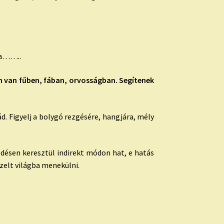
ája……..
n van fűben, fában, orvosságban. Segítenek
. Figyelj a bolygó rezgésére, hangjára, mély
ődésen keresztül indirekt módon hat, e hatás
zelt világba menekülni.