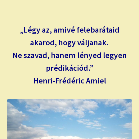
child
menu
Expand
ISMERJ MEG!
child
menu
ÍRJ NEKEM!
„Légy az, amivé felebarátaid
akarod, hogy váljanak.
IRATKOZZ FEL A VIDEÓ CSATORNÁNKRA!
Ne szavad, hanem lényed legyen
TAROT ELEMZÉS MEGRENDELÉSE LIMITÁLT!
prédikációd.”
AJÁNDÉKOKKAL!
Henri-Frédéric Amiel