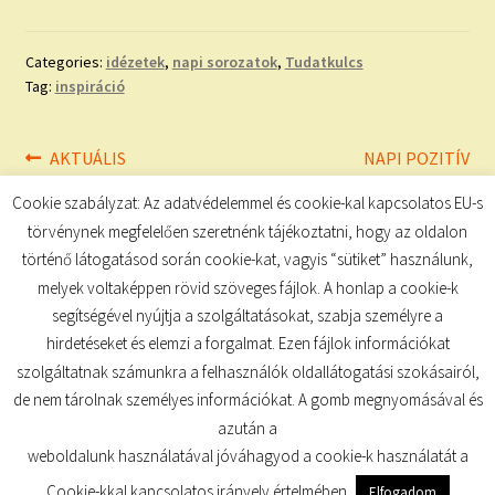
Categories:
idézetek
,
napi sorozatok
,
Tudatkulcs
Tag:
inspiráció
Bejegyzés
Previous
Next
AKTUÁLIS
NAPI POZITÍV
post:
post:
MEGERŐSÍTÉSEK
navigáció
Cookie szabályzat: Az adatvédelemmel és cookie-kal kapcsolatos EU-s
törvénynek megfelelően szeretnénk tájékoztatni, hogy az oldalon
történő látogatásod során cookie-kat, vagyis “sütiket” használunk,
melyek voltaképpen rövid szöveges fájlok. A honlap a cookie-k
segítségével nyújtja a szolgáltatásokat, szabja személyre a
hirdetéseket és elemzi a forgalmat. Ezen fájlok információkat
szolgáltatnak számunkra a felhasználók oldallátogatási szokásairól,
de nem tárolnak személyes információkat. A gomb megnyomásával és
© TUDATKULCS 2026
azután a
Built with Storefront
.
weboldalunk használatával jóváhagyod a cookie-k használatát a
Cookie-kkal kapcsolatos irányelv értelmében.
Elfogadom