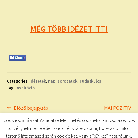
MÉG TÖBB IDÉZET ITT!
Categories:
idézetek
,
napi sorozatok
,
Tudatkulcs
Tag:
inspiráció
Bejegyzés
Previous
Next
Előző bejegyzés
MAI POZITÍV
post:
post:
MEGERŐSÍTÉSEK
navigáció
Cookie szabályzat: Az adatvédelemmel és cookie-kal kapcsolatos EU-s
törvénynek megfelelően szeretnénk tájékoztatni, hogy az oldalon
történő látogatásod során cookie-kat, vagyis “sütiket” használunk,