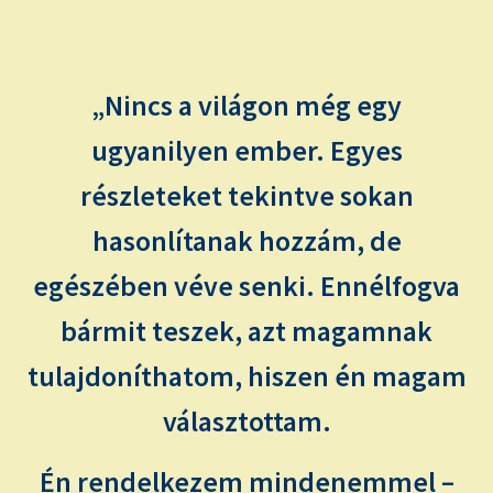
child
menu
Expand
ISMERJ MEG!
child
menu
ÍRJ NEKEM!
„Nincs a világon még egy
ugyanilyen ember. Egyes
IRATKOZZ FEL A VIDEÓ CSATORNÁNKRA!
részleteket tekintve sokan
TAROT ELEMZÉS MEGRENDELÉSE LIMITÁLT!
hasonlítanak hozzám, de
AJÁNDÉKOKKAL!
egészében véve senki. Ennélfogva
bármit teszek, azt magamnak
tulajdoníthatom, hiszen én magam
választottam.
Én rendelkezem mindenemmel –