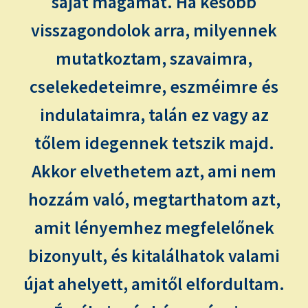
saját magamat. Ha később
visszagondolok arra, milyennek
mutatkoztam, szavaimra,
cselekedeteimre, eszméimre és
indulataimra, talán ez vagy az
tőlem idegennek tetszik majd.
Akkor elvethetem azt, ami nem
hozzám való, megtarthatom azt,
amit lényemhez megfelelőnek
bizonyult, és kitalálhatok valami
újat ahelyett, amitől elfordultam.