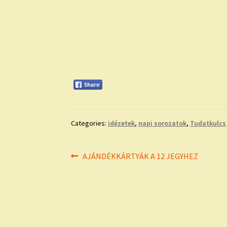
Categories:
idézetek
,
napi sorozatok
,
Tudatkulcs
Bejegyzés
Previous
AJÁNDÉKKÁRTYÁK A 12 JEGYHEZ
post:
navigáció