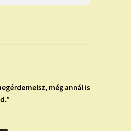
megérdemelsz, még annál is
d.”