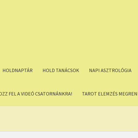
HOLDNAPTÁR
HOLD TANÁCSOK
NAPI ASZTROLÓGIA
OZZ FEL A VIDEÓ CSATORNÁNKRA!
TAROT ELEMZÉS MEGREND