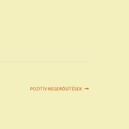
Next
POZITÍV MEGERŐSÍTÉSEK
post: